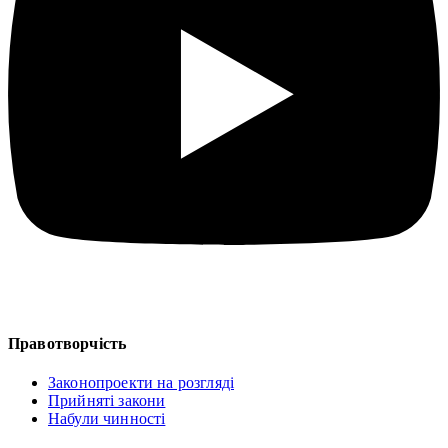
Правотворчість
Законопроекти на розгляді
Прийняті закони
Набули чинності