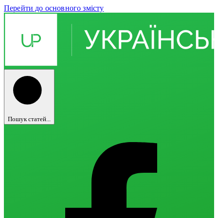
Перейти до основного змісту
Пошук статей...