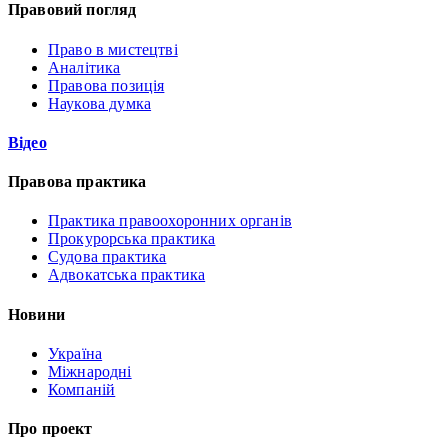
Правовий погляд
Право в мистецтві
Аналітика
Правова позиція
Наукова думка
Відео
Правова практика
Практика правоохоронних органів
Прокурорська практика
Судова практика
Адвокатська практика
Новини
Україна
Міжнародні
Компаній
Про проект