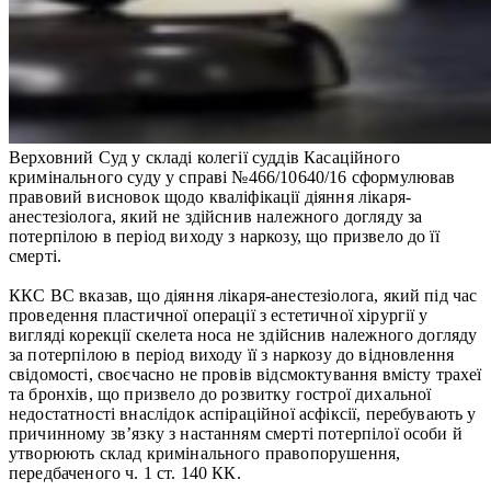
Верховний Суд у складі колегії суддів Касаційного
кримінального суду у справі №466/10640/16 сформулював
правовий висновок щодо кваліфікації діяння лікаря-
анестезіолога, який не здійснив належного догляду за
потерпілою в період виходу з наркозу, що призвело до її
смерті.
ККС ВС вказав, що діяння лікаря-анестезіолога, який під час
проведення пластичної операції з естетичної хірургії у
вигляді корекції скелета носа не здійснив належного догляду
за потерпілою в період виходу її з наркозу до відновлення
свідомості, своєчасно не провів відсмоктування вмісту трахеї
та бронхів, що призвело до розвитку гострої дихальної
недостатності внаслідок аспіраційної асфіксії, перебувають у
причинному зв’язку з настанням смерті потерпілої особи й
утворюють склад кримінального правопорушення,
передбаченого ч. 1 ст. 140 КК.