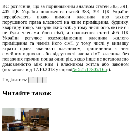
ВС роз’яснив, що за порівняльним аналізом статей 383, 391,
405 ЦК України положення статей 383, 391 ЦК України
передбачають право вимоги власника про захист
порушеного права власності на жиле приміщення, будинку,
квартиру тощо, від будь-яких осіб, у тому числі осіб, які не є і
не були членами його сім'ї, а положення статті 405 ЦК
України регулює взаємовідносини власника жилого
приміщення та членів його сім'ї, у тому числі у випадку
втрати права власності власником, припинення з ним
сімейних відносин або відсутності члена сім'ї власника без
поважних причин понад один рік, якщо інше не встановлено
домовленістю між ним і власником житла або законом
(постанова від 17.10.2018 у справі
№ 521/17805/16-ц
).
Поділитись:
Читайте також
—