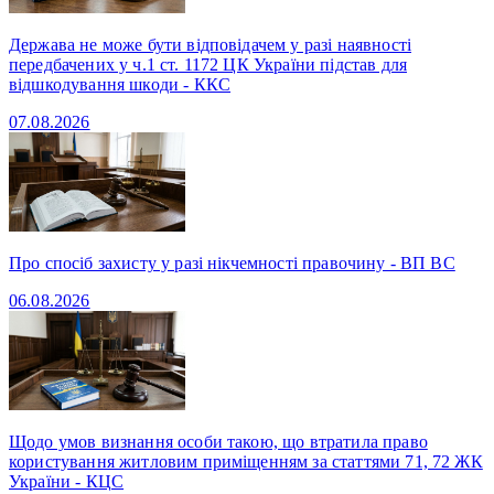
Держава не може бути відповідачем у разі наявності
передбачених у ч.1 ст. 1172 ЦК України підстав для
відшкодування шкоди - ККС
07.08.2026
Про спосіб захисту у разі нікчемності правочину - ВП ВС
06.08.2026
Щодо умов визнання особи такою, що втратила право
користування житловим приміщенням за статтями 71, 72 ЖК
України - КЦС