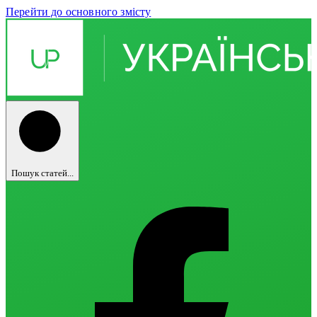
Перейти до основного змісту
Пошук статей...