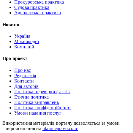
Прокурорська практика
Судова практика
Адвокатська практика
Новини
Україна
Міжнародні
Компаній
Про проект
Про нас
Редколегія
Контакти
Для авторів
Політика перевірки фактів
Етична політика
Політика виправлень
Політика конфіденційності
Умови надання послуг
Використання матеріалів порталу дозволяється за умови
гіперпосилання на
ukrainepravo.com
.