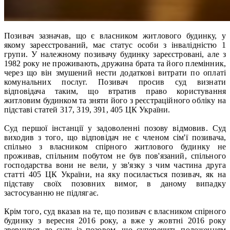
Позивач зазначав, що є власником житлового будинку, у
якому зареєстрований, має статус особи з інвалідністю 1
групи. У належному позивачу будинку зареєстровані, але з
1982 року не проживають, дружина брата та його племінник,
через що він змушений нести додаткові витрати по оплаті
комунальних послуг. Позивач просив суд визнати
відповідача таким, що втратив право користування
житловим будинком та зняти його з реєстраційного обліку на
підставі статей 317, 319, 391, 405 ЦК України.
Суд першої інстанції у задоволенні позову відмовив. Суд
виходив з того, що відповідач не є членом сім'ї позивача,
спільно з власником спірного житлового будинку не
проживав, спільним побутом не був пов'язаний, спільного
господарства вони не вели, у зв'язку з чим частина друга
статті 405 ЦК України, на яку посилається позивач, як на
підставу своїх позовних вимог, в даному випадку
застосуванню не підлягає.
Крім того, суд вказав на те, що позивач є власником спірного
будинку з вересня 2016 року, а вже у жовтні 2016 року
звернувся до суду із позовом, що суперечить положенням