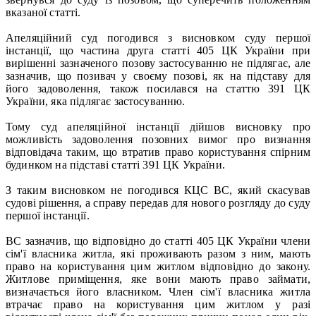
вказаної статті.
Апеляційний суд погодився з висновком суду першої
інстанції, що частина друга статті 405 ЦК України при
вирішенні зазначеного позову застосуванню не підлягає, але
зазначив, що позивач у своєму позові, як на підставу для
його задоволення, також посилався на статтю 391 ЦК
України, яка підлягає застосуванню.
Тому суд апеляційної інстанції дійшов висновку про
можливість задоволення позовних вимог про визнання
відповідача таким, що втратив право користування спірним
будинком на підставі статті 391 ЦК України.
З таким висновком не погодився КЦС ВС, який скасував
судові рішення, а справу передав для нового розгляду до суду
першої інстанції.
ВС зазначив, що відповідно до статті 405 ЦК України члени
сім'ї власника житла, які проживають разом з ним, мають
право на користування цим житлом відповідно до закону.
Житлове приміщення, яке вони мають право займати,
визначається його власником. Член сім'ї власника житла
втрачає право на користування цим житлом у разі