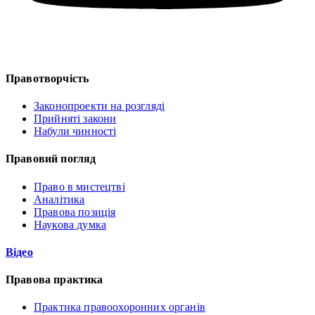
Правотворчість
Законопроекти на розгляді
Прийняті закони
Набули чинності
Правовий погляд
Право в мистецтві
Аналітика
Правова позиція
Наукова думка
Відео
Правова практика
Практика правоохоронних органів