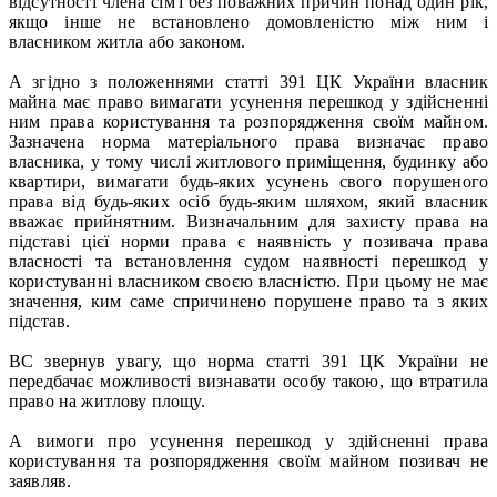
відсутності члена сім'ї без поважних причин понад один рік,
якщо інше не встановлено домовленістю між ним і
власником житла або законом.
А згідно з положеннями статті 391 ЦК України власник
майна має право вимагати усунення перешкод у здійсненні
ним права користування та розпорядження своїм майном.
Зазначена норма матеріального права визначає право
власника, у тому числі житлового приміщення, будинку або
квартири, вимагати будь-яких усунень свого порушеного
права від будь-яких осіб будь-яким шляхом, який власник
вважає прийнятним. Визначальним для захисту права на
підставі цієї норми права є наявність у позивача права
власності та встановлення судом наявності перешкод у
користуванні власником своєю власністю. При цьому не має
значення, ким саме спричинено порушене право та з яких
підстав.
ВС звернув увагу, що норма статті 391 ЦК України не
передбачає можливості визнавати особу такою, що втратила
право на житлову площу.
А вимоги про усунення перешкод у здійсненні права
користування та розпорядження своїм майном позивач не
заявляв.