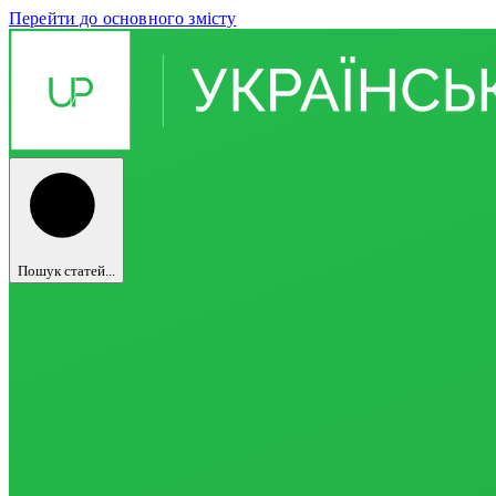
Перейти до основного змісту
Пошук статей...