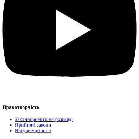
Правотворчість
Законопроекти на розгляді
Прийняті закони
Набули чинності