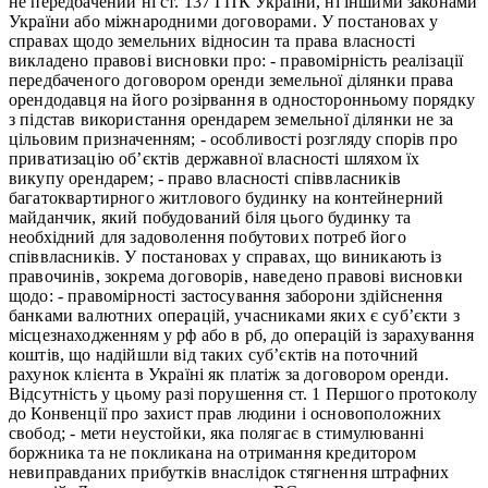
не передбачений ні ст. 137 ГПК України, ні іншими законами
України або міжнародними договорами. У постановах у
справах щодо земельних відносин та права власності
викладено правові висновки про: - правомірність реалізації
передбаченого договором оренди земельної ділянки права
орендодавця на його розірвання в односторонньому порядку
з підстав використання орендарем земельної ділянки не за
цільовим призначенням; - особливості розгляду спорів про
приватизацію об’єктів державної власності шляхом їх
викупу орендарем; - право власності співвласників
багатоквартирного житлового будинку на контейнерний
майданчик, який побудований біля цього будинку та
необхідний для задоволення побутових потреб його
співвласників. У постановах у справах, що виникають із
правочинів, зокрема договорів, наведено правові висновки
щодо: - правомірності застосування заборони здійснення
банками валютних операцій, учасниками яких є суб’єкти з
місцезнаходженням у рф або в рб, до операцій із зарахування
коштів, що надійшли від таких суб’єктів на поточний
рахунок клієнта в Україні як платіж за договором оренди.
Відсутність у цьому разі порушення ст. 1 Першого протоколу
до Конвенції про захист прав людини і основоположних
свобод; - мети неустойки, яка полягає в стимулюванні
боржника та не покликана на отримання кредитором
невиправданих прибутків внаслідок стягнення штрафних