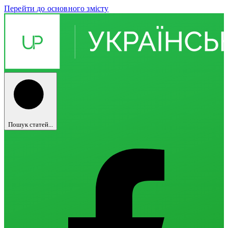
Перейти до основного змісту
Пошук статей...