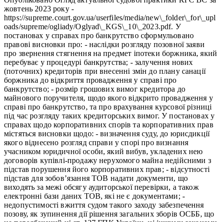
жовтень 2023 року -
https://supreme.court.gov.ua/userfiles/media/new\_folder\_for\_upl
oads/supreme/ogliady/Oglyad\_KGS\_10\_2023.pdf. У
постановах у справах про банкрутство сформульовано
правові висновки про: - наслідки розгляду позовної заяви
про звернення стягнення на предмет іпотеки боржника, який
перебуває у процедурі банкрутства; - залучення нових
(поточних) кредиторів при внесенні змін до плану санації
боржника до відкриття провадження у справі про
банкрутство; - розмір грошових вимог кредитора до
майнового поручителя, щодо якого відкрито провадження у
справі про банкрутство, та про врахування курсової різниці
під час розгляду таких кредиторських вимог. У постановах у
справах щодо корпоративних спорів та корпоративних прав
містяться висновки щодо: - визначення суду, до юрисдикції
якого віднесено розгляд справи у спорі про визнання
учасником юридичної особи, який вибув, укладених нею
договорів купівлі-продажу нерухомого майна недійсними з
підстав порушення його корпоративних прав; - відсутності
підстав для зобов’язання ТОВ надати документи, що
виходять за межі обсягу аудиторської перевірки, а також
електронні бази даних ТОВ, які не є документами; -
недопустимості вжиття судом такого заходу забезпечення
позову, як зупинення дії рішення загальних зборів ОСББ, що