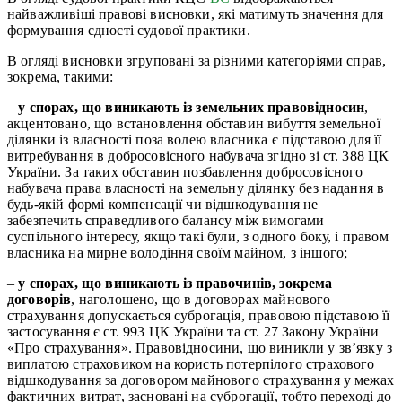
найважливіші правові висновки, які матимуть значення для
формування єдності судової практики.
В огляді висновки згруповані за різними категоріями справ,
зокрема, такими:
–
у спорах, що виникають із земельних правовідносин
,
акцентовано, що встановлення обставин вибуття земельної
ділянки із власності поза волею власника є підставою для її
витребування в добросовісного набувача згідно зі ст. 388 ЦК
України. За таких обставин позбавлення добросовісного
набувача права власності на земельну ділянку без надання в
будь-якій формі компенсації чи відшкодування не
забезпечить справедливого балансу між вимогами
суспільного інтересу, якщо такі були, з одного боку, і правом
власника на мирне володіння своїм майном, з іншого;
–
у спорах, що виникають із правочинів, зокрема
договорів
, наголошено, що в договорах майнового
страхування допускається суброгація, правовою підставою її
застосування є ст. 993 ЦК України та ст. 27 Закону України
«Про страхування». Правовідносини, що виникли у зв’язку з
виплатою страховиком на користь потерпілого страхового
відшкодування за договором майнового страхування у межах
фактичних витрат, засновані на суброгації, тобто переході до