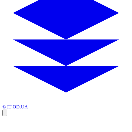
© IT.OD.UA