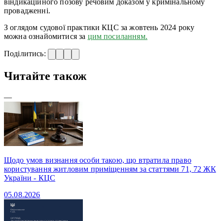
віндикаційного позову речовим доказом у кримінальному
провадженні.
З оглядом судової практики КЦС за жовтень 2024 року
можна ознайомитися за
цим посиланням.
Поділитись:
Читайте також
—
Щодо умов визнання особи такою, що втратила право
користування житловим приміщенням за статтями 71, 72 ЖК
України - КЦС
05.08.2026