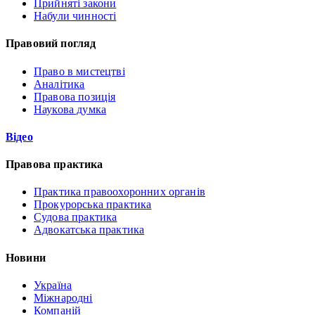
Прийняті закони
Набули чинності
Правовий погляд
Право в мистецтві
Аналітика
Правова позиція
Наукова думка
Відео
Правова практика
Практика правоохоронних органів
Прокурорська практика
Судова практика
Адвокатська практика
Новини
Україна
Міжнародні
Компаній