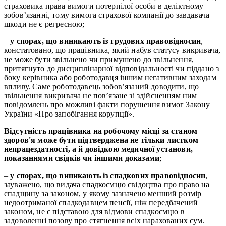
страховика права вимоги потерпілої особи в деліктному
зобов’язанні, тому вимога страхової компанії до завдавача
шкоди не є регресною;
–
у спорах, що виникають із трудових правовідносин
,
констатовано, що працівника, який набув статусу викривача,
не може бути звільнено чи примушено до звільнення,
притягнуто до дисциплінарної відповідальності чи піддано з
боку керівника або роботодавця іншим негативним заходам
впливу. Саме роботодавець зобов’язаний доводити, що
звільнення викривача не пов’язане зі здійсненням ним
повідомлень про можливі факти порушення вимог Закону
України «Про запобігання корупції».
Відсутність працівника на робочому місці за станом
здоров'я може бути підтверджена не тільки листком
непрацездатності, а й довідкою медичної установи,
показаннями свідків чи іншими доказами
;
–
у спорах, що виникають із спадкових правовідносин
,
зауважено, що видача спадкоємцю свідоцтва про право на
спадщину за законом, у якому зазначено менший розмір
недоотриманої спадкодавцем пенсії, ніж передбачений
законом, не є підставою для відмови спадкоємцю в
задоволенні позову про стягнення всіх нарахованих сум.