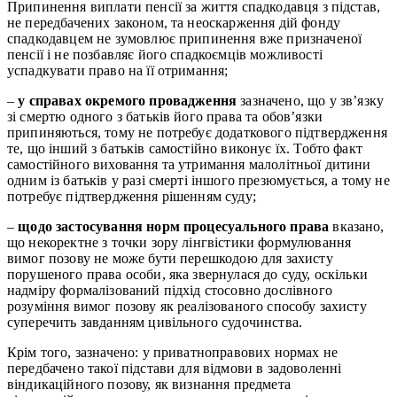
Припинення виплати пенсії за життя спадкодавця з підстав,
не передбачених законом, та неоскарження дій фонду
спадкодавцем не зумовлює припинення вже призначеної
пенсії і не позбавляє його спадкоємців можливості
успадкувати право на її отримання;
–
у справах окремого провадження
зазначено, що у зв’язку
зі смертю одного з батьків його права та обов’язки
припиняються, тому не потребує додаткового підтвердження
те, що інший з батьків самостійно виконує їх. Тобто факт
самостійного виховання та утримання малолітньої дитини
одним із батьків у разі смерті іншого презюмується, а тому не
потребує підтвердження рішенням суду;
–
щодо застосування норм процесуального права
вказано,
що некоректне з точки зору лінгвістики формулювання
вимог позову не може бути перешкодою для захисту
порушеного права особи, яка звернулася до суду, оскільки
надміру формалізований підхід стосовно дослівного
розуміння вимог позову як реалізованого способу захисту
суперечить завданням цивільного судочинства.
Крім того, зазначено: у приватноправових нормах не
передбачено такої підстави для відмови в задоволенні
віндикаційного позову, як визнання предмета