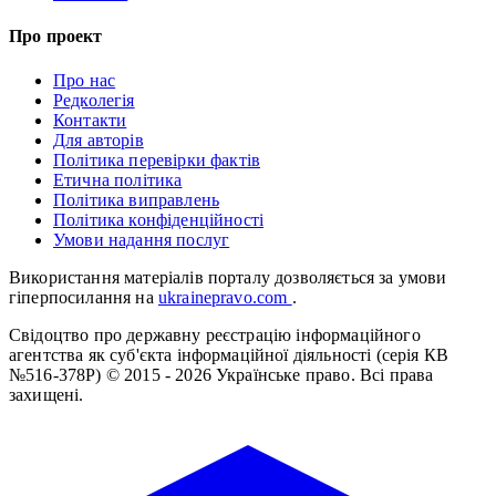
Про проект
Про нас
Редколегія
Контакти
Для авторів
Політика перевірки фактів
Етична політика
Політика виправлень
Політика конфіденційності
Умови надання послуг
Використання матеріалів порталу дозволяється за умови
гіперпосилання на
ukrainepravo.com
.
Свідоцтво про державну реєстрацію інформаційного
агентства як суб'єкта інформаційної діяльності (серія КВ
№516-378Р)
© 2015 - 2026 Українське право. Всі права
захищені.