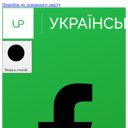
Перейти до основного змісту
Пошук статей...