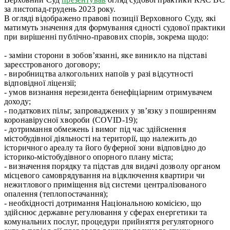
за листопад-грудень 2023 року.
В огляді відображено правові позиції Верховного Суду, які
матимуть значення для формування єдності судової практики
при вирішенні публічно-правових спорів, зокрема щодо:
- заміни сторони в зобов’язанні, яке виникло на підставі
зареєстрованого договору;
- виробництва алкогольних напоїв у разі відсутності
відповідної ліцензії;
- умов визнання нерезидента бенефіціарним отримувачем
доходу;
- податкових пільг, запроваджених у зв’язку з поширенням
коронавірусної хвороби (COVID-19);
- дотримання обмежень і вимог під час здійснення
містобудівної діяльності на території, що належить до
історичного ареалу та його буферної зони відповідно до
історико-містобудівного опорного плану міста;
- визначення порядку та підстав для видачі дозволу органом
місцевого самоврядування на відключення квартири чи
нежитлового приміщення від системи централізованого
опалення (теплопостачання);
- необхідності дотримання Національною комісією, що
здійснює державне регулювання у сферах енергетики та
комунальних послуг, процедури прийняття регуляторного