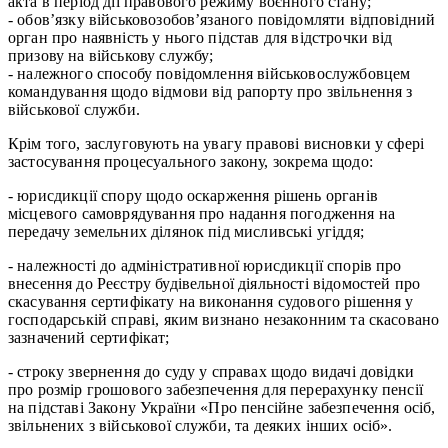
акта в період дії правового режиму воєнного стану;
- обов’язку військовозобов’язаного повідомляти відповідний
орган про наявність у нього підстав для відстрочки від
призову на військову службу;
- належного способу повідомлення військовослужбовцем
командування щодо відмови від рапорту про звільнення з
військової служби.
Крім того, заслуговують на увагу правові висновки у сфері
застосування процесуального закону, зокрема щодо:
- юрисдикції спору щодо оскарження рішень органів
місцевого самоврядування про надання погодження на
передачу земельних ділянок під мисливські угіддя;
- належності до адміністративної юрисдикції спорів про
внесення до Реєстру будівельної діяльності відомостей про
скасування сертифікату на виконання судового рішення у
господарській справі, яким визнано незаконним та скасовано
зазначений сертифікат;
- строку звернення до суду у справах щодо видачі довідки
про розмір грошового забезпечення для перерахунку пенсії
на підставі Закону України «Про пенсійне забезпечення осіб,
звільнених з військової служби, та деяких інших осіб».