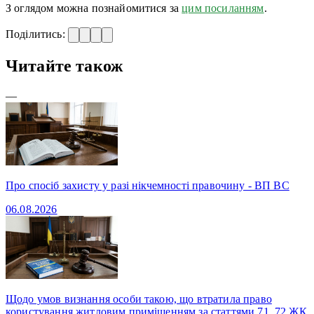
З оглядом можна познайомитися за
цим посиланням
.
Поділитись:
Читайте також
—
Про спосіб захисту у разі нікчемності правочину - ВП ВС
06.08.2026
Щодо умов визнання особи такою, що втратила право
користування житловим приміщенням за статтями 71, 72 ЖК