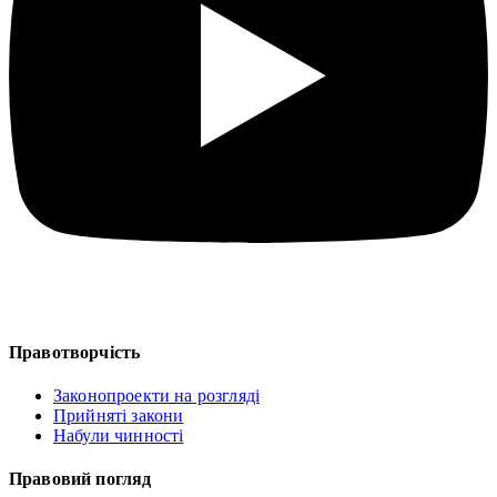
Правотворчість
Законопроекти на розгляді
Прийняті закони
Набули чинності
Правовий погляд