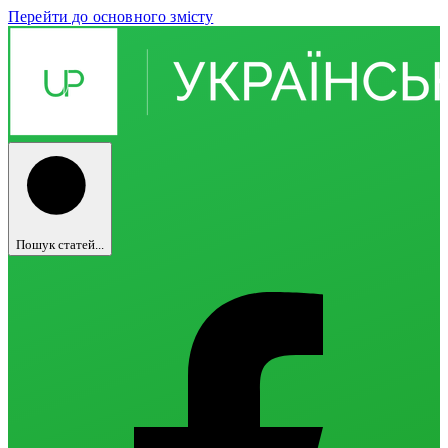
Перейти до основного змісту
Пошук статей...