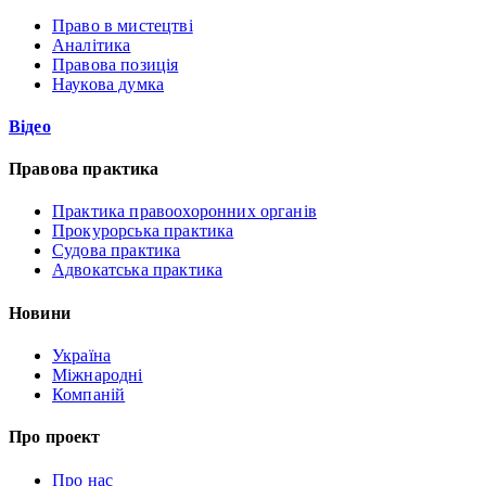
Право в мистецтві
Аналітика
Правова позиція
Наукова думка
Відео
Правова практика
Практика правоохоронних органів
Прокурорська практика
Судова практика
Адвокатська практика
Новини
Україна
Міжнародні
Компаній
Про проект
Про нас