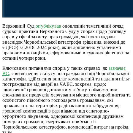
Верховний Суд
опублікував
оновлений тематичний огляд
судової практики Верховного Суду у спорах щодо розгляду
справ у сфері захисту прав громадян, які постраждали
внаслідок Чорнобильської катастрофи (рішення, внесені до
ЄДРСР, за 2018–2024 роки), який доповнено усталеними
правовими позиціями, сформованими в судових рішеннях за
останні чотири роки.
Ключовими питаннями спорів у таких справах, як
зазначає
ВС,
є визначення статусу постраждалого від Чорнобильської
катастрофи, здійснення виплат компенсацій та надання пільг
постраждалим від аварії на ЧАЕС, зокрема, щодо:
щомісячної грошової допомоги у зв’язку з обмеженням
споживання продуктів харчування місцевого виробництва та
особистого підсобного господарства громадянам, які
проживають на територіях радіоактивного забруднення;
грошової компенсації в разі відмови від санаторно-
курортного лікування, одноразової компенсації дружинам
померлих громадян, смерть яких пов’язана із
Чорнобильською катастрофою, компенсації витрат на проїзд,
та ін.