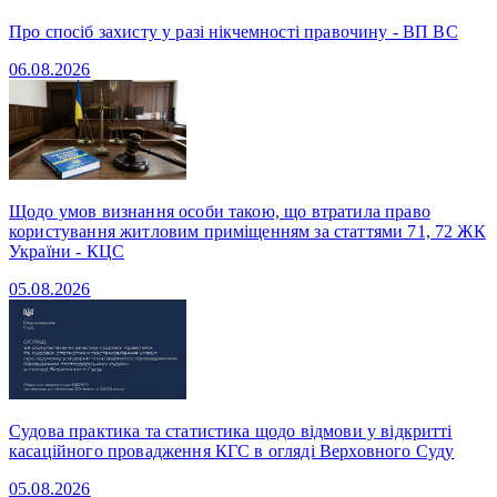
Про спосіб захисту у разі нікчемності правочину - ВП ВС
06.08.2026
Щодо умов визнання особи такою, що втратила право
користування житловим приміщенням за статтями 71, 72 ЖК
України - КЦС
05.08.2026
Судова практика та статистика щодо відмови у відкритті
касаційного провадження КГС в огляді Верховного Суду
05.08.2026