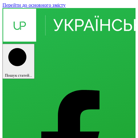
Перейти до основного змісту
Пошук статей...