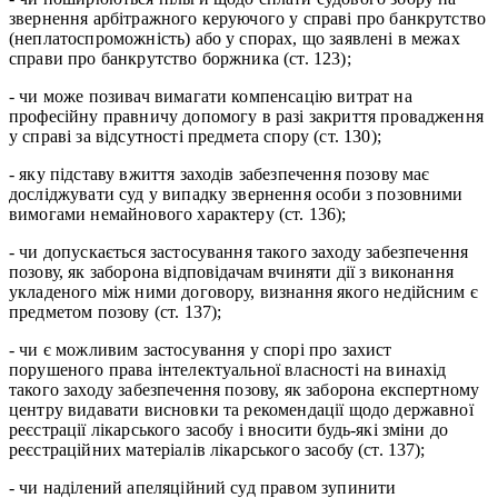
звернення арбітражного керуючого у справі про банкрутство
(неплатоспроможність) або у спорах, що заявлені в межах
справи про банкрутство боржника (ст. 123);
- чи може позивач вимагати компенсацію витрат на
професійну правничу допомогу в разі закриття провадження
у справі за відсутності предмета спору (ст. 130);
- яку підставу вжиття заходів забезпечення позову має
досліджувати суд у випадку звернення особи з позовними
вимогами немайнового характеру (ст. 136);
- чи допускається застосування такого заходу забезпечення
позову, як заборона відповідачам вчиняти дії з виконання
укладеного між ними договору, визнання якого недійсним є
предметом позову (ст. 137);
- чи є можливим застосування у спорі про захист
порушеного права інтелектуальної власності на винахід
такого заходу забезпечення позову, як заборона експертному
центру видавати висновки та рекомендації щодо державної
реєстрації лікарського засобу і вносити будь-які зміни до
реєстраційних матеріалів лікарського засобу (ст. 137);
- чи наділений апеляційний суд правом зупинити