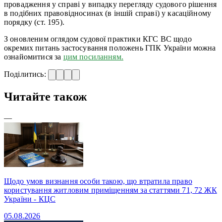
провадження у справі у випадку перегляду судового рішення
в подібних правовідносинах (в іншій справі) у касаційному
порядку (ст. 195).
З оновленим оглядом судової практики КГС ВС щодо
окремих питань застосування положень ГПК України можна
ознайомитися за
цим посиланням.
Поділитись:
Читайте також
—
Щодо умов визнання особи такою, що втратила право
користування житловим приміщенням за статтями 71, 72 ЖК
України - КЦС
05.08.2026