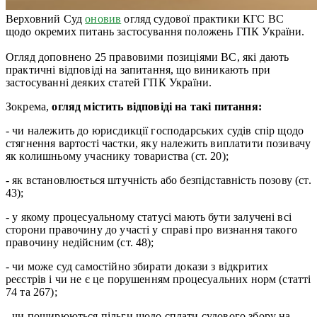
Верховний Суд
оновив
огляд судової практики КГС ВС
щодо окремих питань застосування положень ГПК України.
Огляд доповнено 25 правовими позиціями ВС, які дають
практичні відповіді на запитання, що виникають при
застосуванні деяких статей ГПК України.
Зокрема,
огляд містить відповіді на такі питання:
- чи належить до юрисдикції господарських судів спір щодо
стягнення вартості частки, яку належить виплатити позивачу
як колишньому учаснику товариства (ст. 20);
- як встановлюється штучність або безпідставність позову (ст.
43);
- у якому процесуальному статусі мають бути залучені всі
сторони правочину до участі у справі про визнання такого
правочину недійсним (ст. 48);
- чи може суд самостійно збирати докази з відкритих
реєстрів і чи не є це порушенням процесуальних норм (статті
74 та 267);
- чи поширюються пільги щодо сплати судового збору на