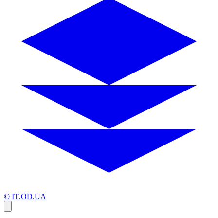
© IT.OD.UA