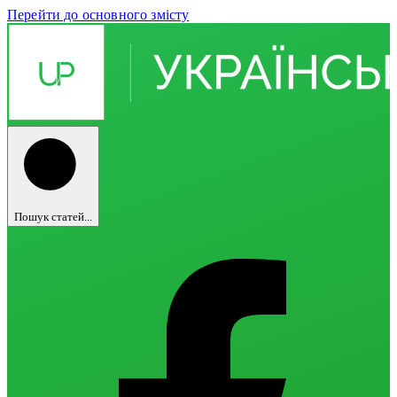
Перейти до основного змісту
Пошук статей...