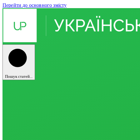
Перейти до основного змісту
Пошук статей...