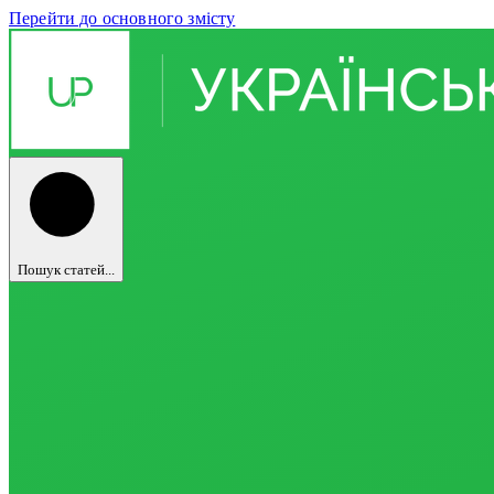
Перейти до основного змісту
Пошук статей...