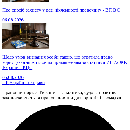
Про спосіб захисту у разі нікчемності правочину - ВП ВС
06.08.2026
Щодо умов визнання особи такою, що втратила право
користування житловим приміщенням за статтями 71, 72 ЖК
України - КЦС
05.08.2026
UP
Українське право
Правовий портал України — аналітика, судова практика,
законотворчість та правові новини для юристів і громадян.