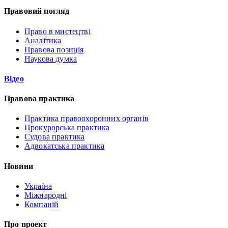
Правовий погляд
Право в мистецтві
Аналітика
Правова позиція
Наукова думка
Відео
Правова практика
Практика правоохоронних органів
Прокурорська практика
Судова практика
Адвокатська практика
Новини
Україна
Міжнародні
Компаній
Про проект