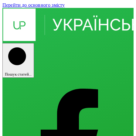
Перейти до основного змісту
Пошук статей...