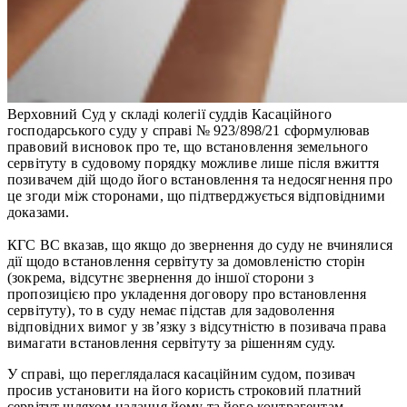
Верховний Суд у складі колегії суддів Касаційного
господарського суду у справі № 923/898/21 сформулював
правовий висновок про те, що встановлення земельного
сервітуту в судовому порядку можливе лише після вжиття
позивачем дій щодо його встановлення та недосягнення про
це згоди між сторонами, що підтверджується відповідними
доказами.
КГС ВС вказав, що якщо до звернення до суду не вчинялися
дії щодо встановлення сервітуту за домовленістю сторін
(зокрема, відсутнє звернення до іншої сторони з
пропозицією про укладення договору про встановлення
сервітуту), то в суду немає підстав для задоволення
відповідних вимог у зв’язку з відсутністю в позивача права
вимагати встановлення сервітуту за рішенням суду.
У справі, що переглядалася касаційним судом, позивач
просив установити на його користь строковий платний
сервітут шляхом надання йому та його контрагентам