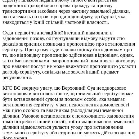
щоденного цілодобового права проходу та проїзду
транспортними засобами через частину земельної ділянки,
що належить на праві оренди відповідачу, до будівлі, яка
знаходиться у їхній спільній частковій власності.
Суди першої та апеляційної інстанцій відмовили в
задоволенні позову, обґрунтувавши відмову відсутністю
доказів звернення позивача з пропозицією про встановлення
сервітуту. При цьому суди надали оцінку його доводам про
те, що відповідну пропозицію здійснював відповідач, однак,
за їхніми висновками, запропонований ним проєкт договору
про надання послуг не може вважатися пропозицією укласти
договір сервітуту, оскільки має зовсім інший предмет
регулювання.
КГС ВС звернув увагу, що Верховний Суд неодноразово
висловлював висновок про те, що земельний сервітут може
бути встановлений судом за позовом особи, яка вимагає
встановлення сервітуту, у разі недосягнення домовленості
між цією особою та власником (володільцем) земельної
ділянки. Умовою встановлення є неможливість задоволення
такої потреби в інший спосіб, тобто якщо власник земельної
ділянки відмовляється укласти угоду про встановлення
земельного сервітуту або сторони не можуть дійти згоди про
його умови.