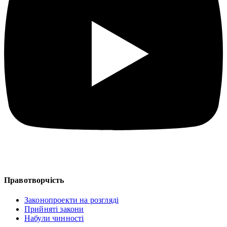
Правотворчість
Законопроекти на розгляді
Прийняті закони
Набули чинності