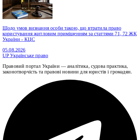
Щодо умов визнання особи такою, що втратила право
користування житловим приміщенням за статтями 71, 72 ЖК
України - КЦС
05.08.2026
UP
Українське право
Правовий портал України — аналітика, судова практика,
законотворчість та правові новини для юристів і громадян.