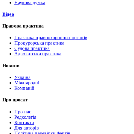
Наукова думка
Відео
Правова практика
Практика правоохоронних органів
Прокурорська практика
Судова практика
Адвокатська практика
Новини
Україна
Міжнародні
Компаній
Про проект
Про нас
Редколегія
Контакти
Для авторів
Політика перевірки фактів