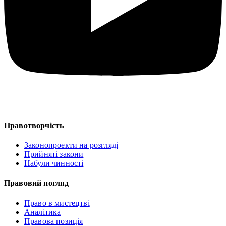
Правотворчість
Законопроекти на розгляді
Прийняті закони
Набули чинності
Правовий погляд
Право в мистецтві
Аналітика
Правова позиція