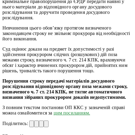
кримінальне правопорушення до ЄРДР передати наявні у
нього матеріали до відповідного органу досудового
розслідування та доручити проведення досудового
розслідування.
Невчинення цього обов’язку протягом визначеного
законодавцем строку не звільняє прокурора від необхідності
його виконання.
Суд оцінює докази на предмет їх допустимості у разі
здійснення прокурором слідчих (розшукових) дій поза
межами строку, визначеного ч. 7 ст. 214 КПК, враховуючи
обсяг і характер вчинених прокурором дій, прийнятих ним
рішень, тривалість такого порушення тощо.
Порушення строку передачі матеріалів досудового
розслідування відповідному органу поза межами строку,
визначеного ч. 7 ст. 214 КПК, не тягне автоматичного
визнання зібраних прокурором доказів недопустимими.
З повним текстом постанови ОП ККС у зазначеній справі
можна ознайомитися за
цим посиланням.
Поділитись: