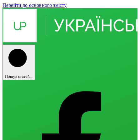
Перейти до основного змісту
Пошук статей...