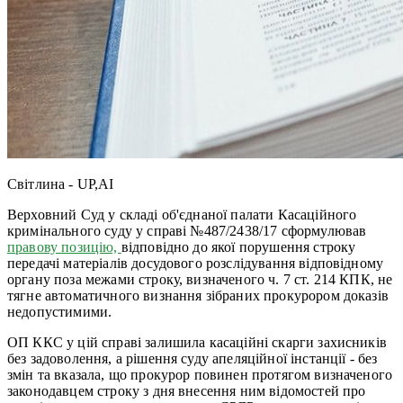
Світлина - UP,AI
Верховний Суд у складі об'єднаної палати Касаційного
кримінального суду у справі №487/2438/17 сформулював
правову позицію,
відповідно до якої порушення строку
передачі матеріалів досудового розслідування відповідному
органу поза межами строку, визначеного ч. 7 ст. 214 КПК, не
тягне автоматичного визнання зібраних прокурором доказів
недопустимими.
ОП ККС у цій справі залишила касаційні скарги захисників
без задоволення, а рішення суду апеляційної інстанції - без
змін та вказала, що прокурор повинен протягом визначеного
законодавцем строку з дня внесення ним відомостей про