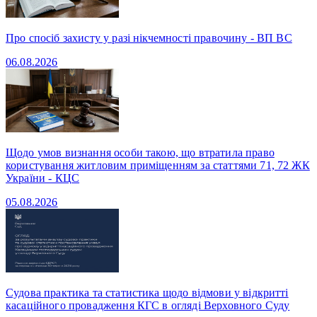
Про спосіб захисту у разі нікчемності правочину - ВП ВС
06.08.2026
Щодо умов визнання особи такою, що втратила право
користування житловим приміщенням за статтями 71, 72 ЖК
України - КЦС
05.08.2026
Судова практика та статистика щодо відмови у відкритті
касаційного провадження КГС в огляді Верховного Суду