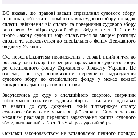
ВС вказав, що правові засади справляння судового збору,
платників, об`єкти та розміри ставок судового збору, порядок
сплати, звільнення від сплати та повернення судового збору
визначено ЗУ «Про судовий збір». Згідно з ч.ч. 1, 2 ст. 9
цього Закону судовий збір сплачується за місцем розгляду
справи та зараховується до спеціального фонду Державного
бюджету України.
Суд перед відкриттям провадження у справі, прийняттям до
розгляду заяв (скарг) перевіряє зарахування судового збору
до спеціального фонду Державного бюджету України. Це
означає, що суд зобов`язаний перевірити надходження
судового збору до спеціального фонду у межах кожної
конкретної адміністративної справи.
Звертаючись до суду з апеляційною скаргою, скаржник
зобов`язаний сплатити судовий збір на загальних підставах
та надати до суду документ, який підтверджує сплату
судового збору саме у межах цієї справи. Своєю чергою
механізм реалізації перевірки зарахування коштів судового
збору визначений ч. 2 ст. 9 ЗУ «Про судовий збір».
Оскільки законодавством не встановлено певного порядку