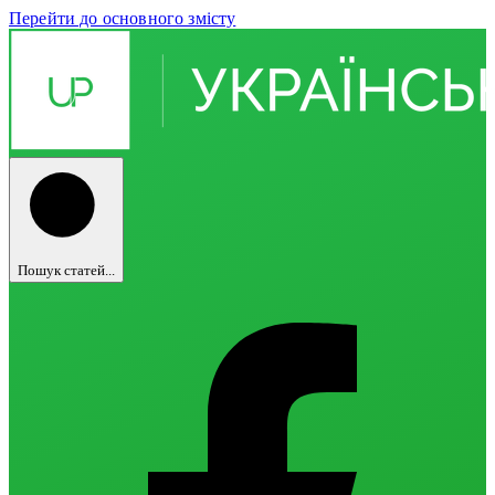
Перейти до основного змісту
Пошук статей...