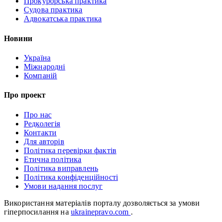
Прокурорська практика
Судова практика
Адвокатська практика
Новини
Україна
Міжнародні
Компаній
Про проект
Про нас
Редколегія
Контакти
Для авторів
Політика перевірки фактів
Етична політика
Політика виправлень
Політика конфіденційності
Умови надання послуг
Використання матеріалів порталу дозволяється за умови
гіперпосилання на
ukrainepravo.com
.