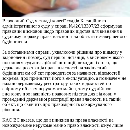
Верховний Суд у складі колегії суддів Касаційного
адміністративного суду у справі №420/13307/23 сформував
правовий висновок щодо правових підстав для визнання в
судовому порядку права власності на об’єкти незавершеного
будівництва.
За обставинами справи, ухвалюючи рішення про відмову у
задоволенні позову, суд першої інстанції, з висновком якого
погодився суд апеляційної інстанції, виходив із того, що
державна реєстрація права власності на закінчений
будівництвом об`єкт проводиться за наявності відомостей,
зокрема, про прийняття його в експлуатацію, а позивачем не
надано державному реєстратору таких відомостей по
спірному об`єкту нерухомого майна, тому суд дійшов
висновку про наявність правових підстав для відмови у
проведенні державної реєстрації права власності на такий
об`єкт, що свідчить про правомірність оскаржуваного
рішення.
КАС ВС вказав, що до виникнення права власності на
новозбудоване нерухоме майно право власності існує лише