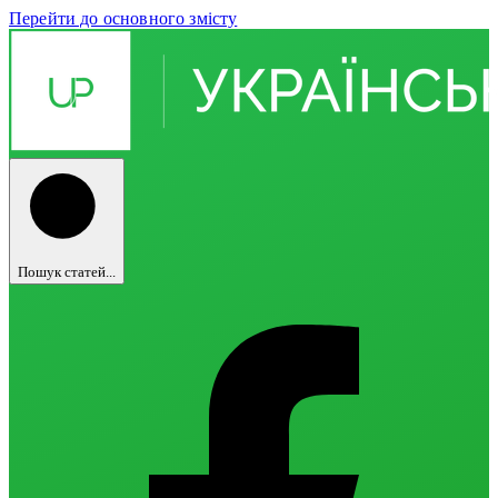
Перейти до основного змісту
Пошук статей...