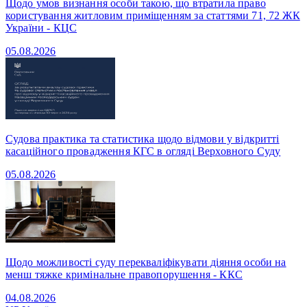
Щодо умов визнання особи такою, що втратила право
користування житловим приміщенням за статтями 71, 72 ЖК
України - КЦС
05.08.2026
Судова практика та статистика щодо відмови у відкритті
касаційного провадження КГС в огляді Верховного Суду
05.08.2026
Щодо можливості суду перекваліфікувати діяння особи на
менш тяжке кримінальне правопорушення - ККС
04.08.2026