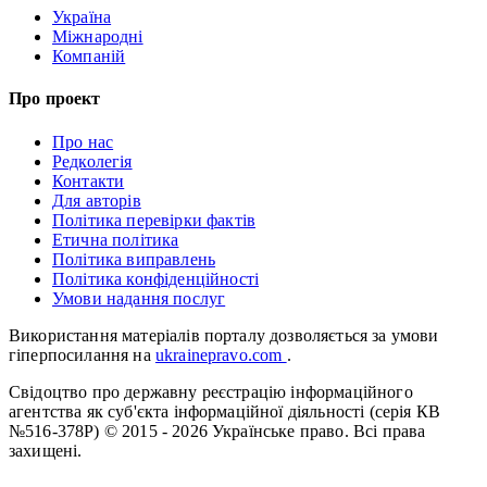
Україна
Міжнародні
Компаній
Про проект
Про нас
Редколегія
Контакти
Для авторів
Політика перевірки фактів
Етична політика
Політика виправлень
Політика конфіденційності
Умови надання послуг
Використання матеріалів порталу дозволяється за умови
гіперпосилання на
ukrainepravo.com
.
Свідоцтво про державну реєстрацію інформаційного
агентства як суб'єкта інформаційної діяльності (серія КВ
№516-378Р)
© 2015 - 2026 Українське право. Всі права
захищені.