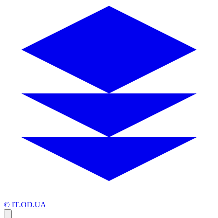
© IT.OD.UA