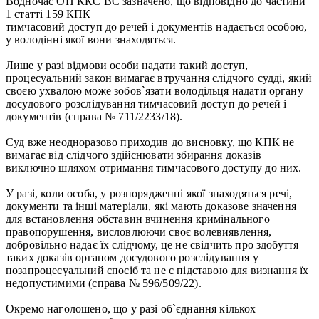
Водночас ОП ККС ВС зазначено, що відповідно до частини
1 статті 159 КПК
тимчасовий доступ до речей і документів надається особою,
у володінні якої вони знаходяться.
Лише у разі відмови особи надати такий доступ,
процесуальний закон вимагає втручання слідчого судді, який
своєю ухвалою може зобов`язати володільця надати органу
досудового розслідування тимчасовий доступ до речей і
документів (справа № 711/2233/18).
Суд вже неодноразово приходив до висновку, що КПК не
вимагає від слідчого здійснювати збирання доказів
виключно шляхом отримання тимчасового доступу до них.
У разі, коли особа, у розпорядженні якої знаходяться речі,
документи та інші матеріали, які мають доказове значення
для встановлення обставин вчинення кримінального
правопорушення, висловлюючи своє волевиявлення,
добровільно надає їх слідчому, це не свідчить про здобуття
таких доказів органом досудового розслідування у
позапроцесуальний спосіб та не є підставою для визнання їх
недопустимими (справа № 596/509/22).
Окремо наголошено, що у разі об`єднання кількох