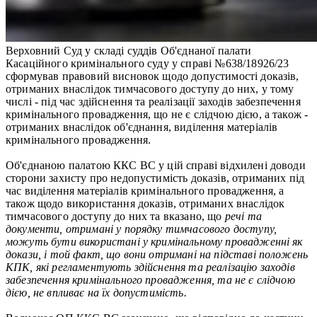
Верховний Суд у складі суддів Об'єднаної палати
Касаційного кримінального суду у справі №638/18926/23
сформував правовий висновок щодо допустимості доказів,
отриманих внаслідок тимчасового доступу до них, у тому
числі - під час здійснення та реалізації заходів забезпечення
кримінального провадження, що не є слідчою дією, а також -
отриманих внаслідок об'єднання, виділення матеріалів
кримінального провадження.
Об'єднаною палатою ККС ВС у цій справі відхилені доводи
сторони захисту про недопустимість доказів, отриманих під
час виділення матеріалів кримінального провадження, а
також щодо використання доказів, отриманих внаслідок
тимчасового доступу до них та вказано, що
речі та
документи, отримані у порядку тимчасового доступу,
можуть бути використані у кримінальному провадженні як
докази, і той факт, що вони отримані на підставі положень
КПК
, які регламентують здійснення та реалізацію заходів
забезпечення кримінального провадження, та не є слідчою
дією, не впливає на їх допустимість.