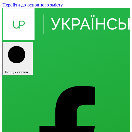
Перейти до основного змісту
Пошук статей...