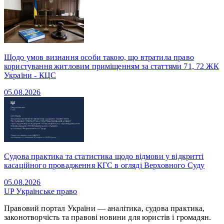
Щодо умов визнання особи такою, що втратила право
користування житловим приміщенням за статтями 71, 72 ЖК
України - КЦС
05.08.2026
Судова практика та статистика щодо відмови у відкритті
касаційного провадження КГС в огляді Верховного Суду
05.08.2026
UP
Українське право
Правовий портал України — аналітика, судова практика,
законотворчість та правові новини для юристів і громадян.