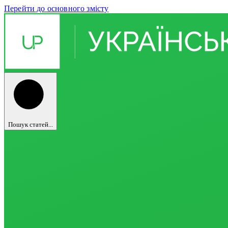
Перейти до основного змісту
Пошук статей...