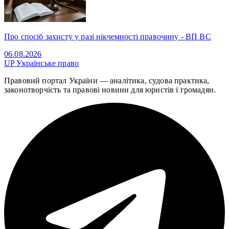
Про спосіб захисту у разі нікчемності правочину - ВП ВС
06.08.2026
UP
Українське право
Правовий портал України — аналітика, судова практика,
законотворчість та правові новини для юристів і громадян.