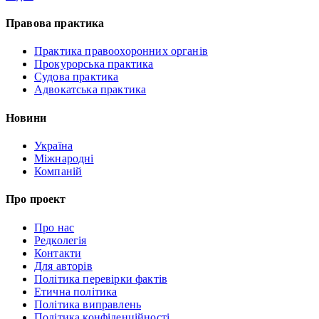
Правова практика
Практика правоохоронних органів
Прокурорська практика
Судова практика
Адвокатська практика
Новини
Україна
Міжнародні
Компаній
Про проект
Про нас
Редколегія
Контакти
Для авторів
Політика перевірки фактів
Етична політика
Політика виправлень
Політика конфіденційності