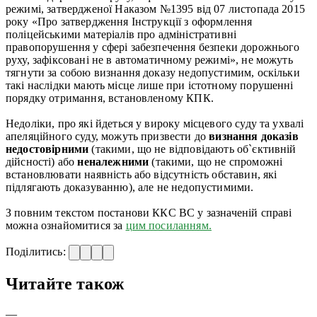
режимі, затвердженої Наказом №1395 від 07 листопада 2015
року «Про затвердження Інструкції з оформлення
поліцейськими матеріалів про адміністративні
правопорушення у сфері забезпечення безпеки дорожнього
руху, зафіксовані не в автоматичному режимі», не можуть
тягнути за собою визнання доказу недопустимим, оскільки
такі наслідки мають місце лише при істотному порушенні
порядку отримання, встановленому КПК.
Недоліки, про які йдеться у вироку місцевого суду та ухвалі
апеляційного суду, можуть призвести до
визнання доказів
недостовірними
(такими, що не відповідають об`єктивній
дійсності) або
неналежними
(такими, що не спроможні
встановлювати наявність або відсутність обставин, які
підлягають доказуванню), але не недопустимими.
З повним текстом постанови ККС ВС у зазначеній справі
можна ознайомитися за
цим посиланням.
Поділитись:
Читайте також
—