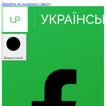
Перейти до основного змісту
Пошук статей...