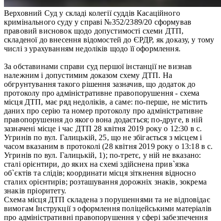
Верховний Суд у складі колегії суддів Касаційного
кримінального суду у справі №352/2389/20 сформував
правовий висновок щодо допустимості схеми ДТП,
складеної до внесення відомостей до ЄРДР, як доказу, у тому
числі з урахуванням недоліків щодо її оформлення.
За обставинами справи суд першої інстанції не визнав
належним і допустимим доказом схему ДТП. На
обгрунтування такого рішення зазначив, що додаток до
протоколу про адміністративне правопорушення - схема
місця ДТП, має ряд недоліків, а саме: по-перше, не містить
даних про серію та номер протоколу про адміністративне
правопорушення до якого вона додається; по-друге, в ній
зазначені місце і час ДТП 28 квітня 2019 року о 12:30 в с.
Угринів по вул. Галицькій, 25, що не збігається з місцем і
часом вказаним в протоколі (28 квітня 2019 року о 13:18 в с.
Угринів по вул. Галицькій, 1); по-третє, у ній не вказано:
сталі орієнтири, до яких на схемі здійснена прив`язка
об`єктів та слідів; координати місця зіткнення відносно
сталих орієнтирів; розташування дорожніх знаків, зокрема
знаків пріоритету.
Схема місця ДТП складена з порушеннями та не відповідає
вимогам Інструкції з оформлення поліцейськими матеріалів
про адміністративні правопорушення у сфері забезпечення