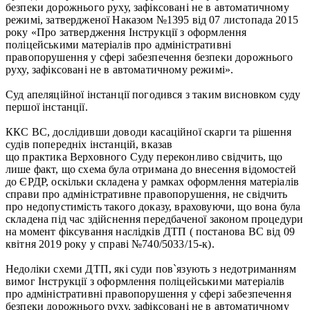
безпеки дорожнього руху, зафіксовані не в автоматичному
режимі, затвердженої Наказом №1395 від 07 листопада 2015
року «Про затвердження Інструкції з оформлення
поліцейськими матеріалів про адміністративні
правопорушення у сфері забезпечення безпеки дорожнього
руху, зафіксовані не в автоматичному режимі».
Суд апеляційної інстанції погодився з таким висновком суду
першої інстанції.
ККС ВС, дослідивши доводи касаційної скарги та рішення
судів попередніх інстанцій, вказав
що практика Верховного Суду переконливо свідчить, що
лише факт, що схема була отримана до внесення відомостей
до ЄРДР, оскільки складена у рамках оформлення матеріалів
справи про адміністративне правопорушення, не свідчить
про недопустимість такого доказу, враховуючи, що вона була
складена під час здійснення передбаченої законом процедури
на момент фіксування наслідків ДТП ( постанова ВС від 09
квітня 2019 року у справі №740/5033/15-к).
Недоліки схеми ДТП, які суди пов`язують з недотриманням
вимог Інструкції з оформлення поліцейськими матеріалів
про адміністративні правопорушення у сфері забезпечення
безпеки дорожнього руху, зафіксовані не в автоматичному