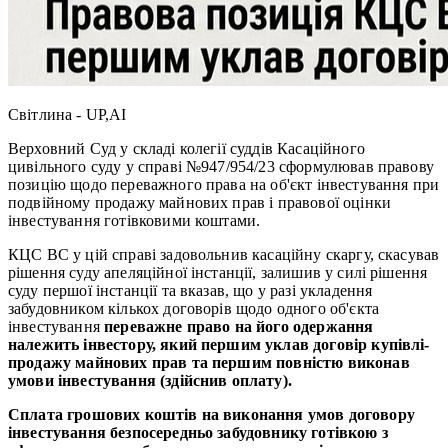
Світлина - UP,AI
Верховний Суд у складі колегії суддів Касаційного
цивільного суду у справі №947/954/23 сформулював правову
позицію щодо переважного права на об'єкт інвестування при
подвійному продажу майнових прав і правової оцінки
інвестування готівковими коштами.
КЦС ВС у цій справі задовольнив касаційну скаргу, скасував
рішення суду апеляційної інстанції, залишив у силі рішення
суду першої інстанції та вказав, що у разі укладення
забудовником кількох договорів щодо одного об'єкта
інвестування
переважне право на його одержання
належить інвестору, який першим уклав договір купівлі-
продажу майнових прав та першим повністю виконав
умови інвестування (здійснив оплату).
Сплата грошових коштів на виконання умов договору
інвестування безпосередньо забудовнику готівкою з