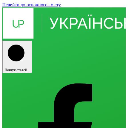
Перейти до основного змісту
Пошук статей...