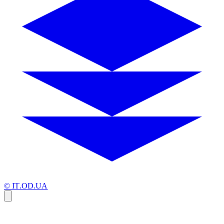
© IT.OD.UA