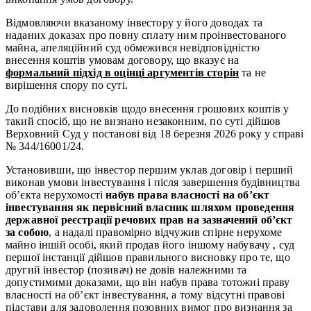
Відмовляючи вказаному інвестору у його доводах та
наданих доказах про повну сплату ним проінвестованого
майна, апеляційний суд обмежився невідповідністю
внесення коштів умовам договору, що вказує на
формальний підхід в оцінці аргументів сторін
та не
вирішення спору по суті.
До подібних висновків щодо внесення грошових коштів у
такий спосіб, що не визнано незаконним, по суті дійшов
Верховний Суд у постанові від 18 березня 2026 року у справі
№ 344/16001/24.
Установивши, що інвестор першим уклав договір і перший
виконав умови інвестування і після завершення будівництва
об’єкта нерухомості
набув права власності на об’єкт
інвестування як первісний власник шляхом проведення
державної реєстрації речових прав на зазначений об’єкт
за собою
, а надалі правомірно відчужив спірне нерухоме
майно іншій особі, який продав його іншому набувачу , суд
першої інстанції дійшов правильного висновку про те, що
другий інвестор (позивач) не довів належними та
допустимими доказами, що він набув права тотожні праву
власності на об’єкт інвестування, а тому відсутні правові
підстави для задоволення позовних вимог про визнання за