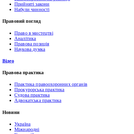
Прийняті закони
Набули чинності
Правовий погляд
Право в мистецтві
Аналітика
Правова позиція
Наукова думка
Відео
Правова практика
Практика правоохоронних органів
Прокурорська практика
Судова практика
Адвокатська практика
Новини
Україна
Міжнародні