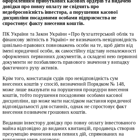
оформленням прибуткових касових ордерів та видачею
довідки про повну оплату не свідчить про
недобросовісність інвестора, а порушення касової
дисципліни посадовими особами підприємства не
спростовує факту внесення коштів.
ПК України та Закон України «Про бухгалтерський облік та
фінансову звітність в Україні» не визначають невідповідність
цивільно-правових повноважень особи на те, щоб діяти від
імені юридичної особи, як самостійну підставу неналежності
оформлених первинних документів, а складені нею первинні
документи не позбавляють правового значення у випадку
фактичного руху активів.
Крім того, констатація судів про невідповідність сум
внесених коштів у спосіб, визначений Порядком № 148,
може лише вказувати на порушення процедури внесення
коштів, тобто порушення посадовими особами касової
дисципліни, що може мати наслідком настання юридичної
відповідальності для останніх, однак не спростовує факт
внесення позивачем грошових коштів.
Видавши інвестору довідку про повну оплату інвестованого
майна відповідно до виданих квитанцій, продавець створив
презумпцію вчинення ним певних дій, спрямованих на
виконання умов договору.