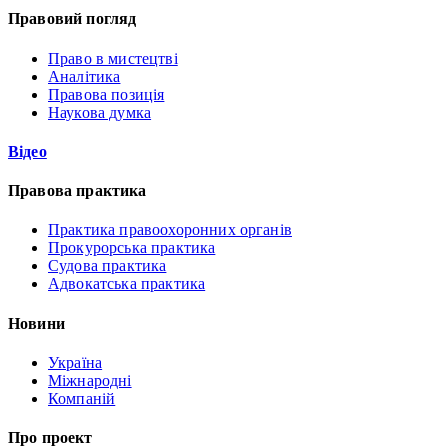
Правовий погляд
Право в мистецтві
Аналітика
Правова позиція
Наукова думка
Відео
Правова практика
Практика правоохоронних органів
Прокурорська практика
Судова практика
Адвокатська практика
Новини
Україна
Міжнародні
Компаній
Про проект