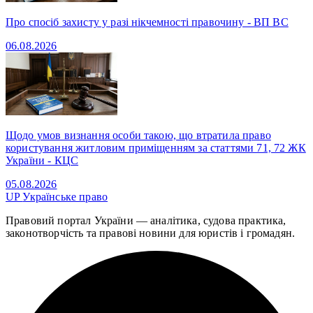
Про спосіб захисту у разі нікчемності правочину - ВП ВС
06.08.2026
Щодо умов визнання особи такою, що втратила право
користування житловим приміщенням за статтями 71, 72 ЖК
України - КЦС
05.08.2026
UP
Українське право
Правовий портал України — аналітика, судова практика,
законотворчість та правові новини для юристів і громадян.