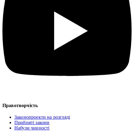
Правотворчість
Законопроекти на розгляді
Прийняті закони
Набули чинності