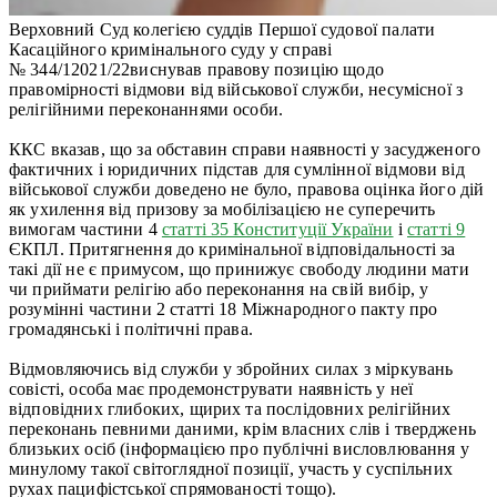
Верховний Суд колегією суддів Першої судової палати
Касаційного кримінального суду у справі
№ 344/12021/22виснував правову позицію щодо
правомірності відмови від військової служби, несумісної з
релігійними переконаннями особи.
ККС вказав, що за обставин справи наявності у засудженого
фактичних і юридичних підстав для сумлінної відмови від
військової служби доведено не було, правова оцінка його дій
як ухилення від призову за мобілізацією не суперечить
вимогам частини 4
статті 35 Конституції України
і
статті 9
ЄКПЛ. Притягнення до кримінальної відповідальності за
такі дії не є примусом, що принижує свободу людини мати
чи приймати релігію або переконання на свій вибір, у
розумінні частини 2 статті 18 Міжнародного пакту про
громадянські і політичні права.
Відмовляючись від служби у збройних силах з міркувань
совісті, особа має продемонструвати наявність у неї
відповідних глибоких, щирих та послідовних релігійних
переконань певними даними, крім власних слів і тверджень
близьких осіб (інформацією про публічні висловлювання у
минулому такої світоглядної позиції, участь у суспільних
рухах пацифістської спрямованості тощо).