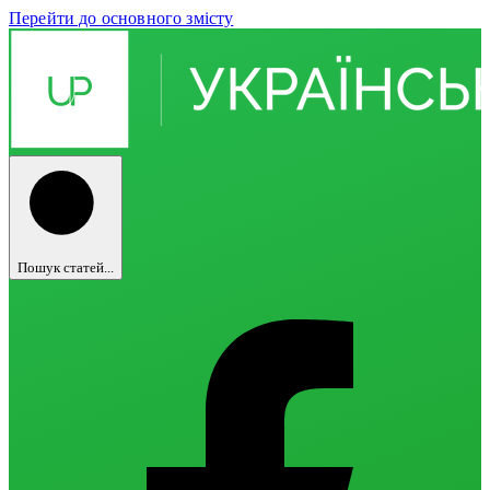
Перейти до основного змісту
Пошук статей...