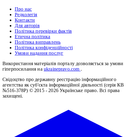
Про нас
Редколегія
Контакти
Для авторів
Політика перевірки фактів
Етична політика
Політика виправлень
Політика конфіденційності
Умови надання послуг
Використання матеріалів порталу дозволяється за умови
гіперпосилання на
ukrainepravo.com
.
Свідоцтво про державну реєстрацію інформаційного
агентства як суб'єкта інформаційної діяльності (серія КВ
№516-378Р)
© 2015 - 2026 Українське право. Всі права
захищені.