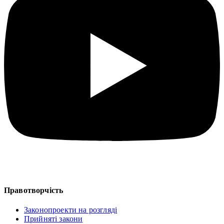
Правотворчість
Законопроекти на розгляді
Прийняті закони