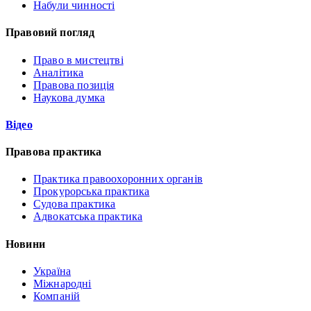
Набули чинності
Правовий погляд
Право в мистецтві
Аналітика
Правова позиція
Наукова думка
Відео
Правова практика
Практика правоохоронних органів
Прокурорська практика
Судова практика
Адвокатська практика
Новини
Україна
Міжнародні
Компаній