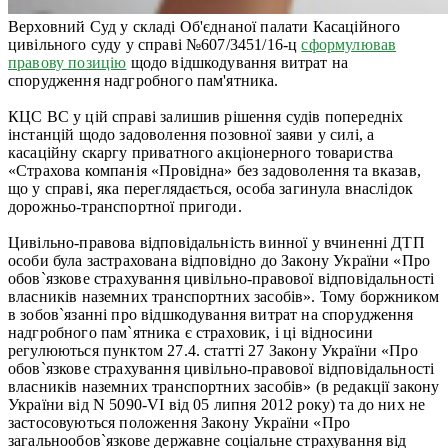
Верховний Суд у складі Об'єднаної палати Касаційного
цивільного суду у справі №607/3451/16-ц
сформулював
правову позицію
щодо відшкодування витрат на
спорудження надгробного пам'ятника.
КЦС ВС у цій справі залишив рішення судів попередніх
інстанцій щодо задоволення позовної заяви у силі, а
касаційну скаргу приватного акціонерного товариства
«Страхова компанія «Провідна» без задоволення та вказав,
що у справі, яка переглядається, особа загинула внаслідок
дорожньо-транспортної пригоди.
Цивільно-правова відповідальність винної у вчиненні ДТП
особи була застрахована відповідно до Закону України «Про
обов`язкове страхування цивільно-правової відповідальності
власників наземних транспортних засобів». Тому боржником
в зобов`язанні про відшкодування витрат на спорудження
надгробного пам`ятника є страховик, і ці відносини
регулюються пунктом 27.4. статті 27 Закону України «Про
обов`язкове страхування цивільно-правової відповідальності
власників наземних транспортних засобів» (в редакції закону
України від N 5090-VI від 05 липня 2012 року) та до них не
застосовуються положення Закону України «Про
загальнообов`язкове державне соціальне страхування від