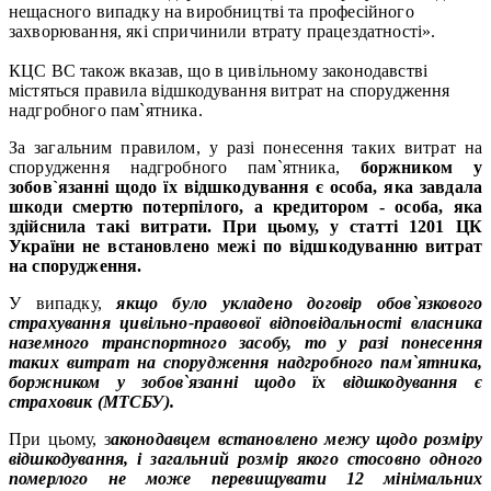
нещасного випадку на виробництві та професійного
захворювання, які спричинили втрату працездатності».
КЦС ВС також вказав, що в цивільному законодавстві
містяться правила відшкодування витрат на спорудження
надгробного пам`ятника.
За загальним правилом, у разі понесення таких витрат на
спорудження надгробного пам`ятника,
боржником у
зобов`язанні щодо їх відшкодування є особа, яка завдала
шкоди смертю потерпілого, а кредитором - особа, яка
здійснила такі витрати. При цьому, у статті 1201 ЦК
України не встановлено межі по відшкодуванню витрат
на спорудження.
У випадку,
якщо було укладено договір обов`язкового
страхування цивільно-правової відповідальності власника
наземного транспортного засобу, то у разі понесення
таких витрат на спорудження надгробного пам`ятника,
боржником у зобов`язанні щодо їх відшкодування є
страховик (МТСБУ).
При цьому, з
аконодавцем встановлено межу щодо розміру
відшкодування, і загальний розмір якого стосовно одного
померлого не може перевищувати 12 мінімальних