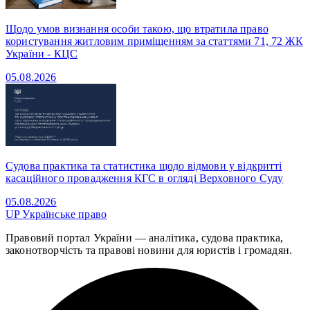
Щодо умов визнання особи такою, що втратила право
користування житловим приміщенням за статтями 71, 72 ЖК
України - КЦС
05.08.2026
Судова практика та статистика щодо відмови у відкритті
касаційного провадження КГС в огляді Верховного Суду
05.08.2026
UP
Українське право
Правовий портал України — аналітика, судова практика,
законотворчість та правові новини для юристів і громадян.