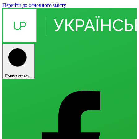
Перейти до основного змісту
Пошук статей...