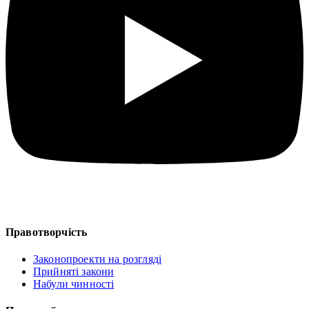
Правотворчість
Законопроекти на розгляді
Прийняті закони
Набули чинності