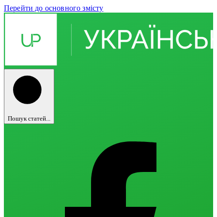
Перейти до основного змісту
Пошук статей...