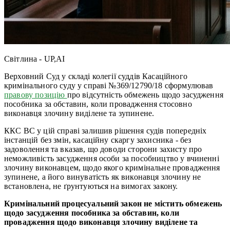
Світлина - UP,AI
Верховний Суд у складі колегії суддів Касаційного
кримінального суду у справі №369/12790/18 сформулював
правову позицію
про відсутність обмежень щодо засудження
пособника за обставин, коли провадження стосовно
виконавця злочину виділене та зупинене.
ККС ВС у цій справі залишив рішення судів попередніх
інстанцій без змін, касаційну скаргу захисника - без
задоволення та вказав, що доводи сторони захисту про
неможливість засудження особи за пособництво у вчиненні
злочину виконавцем, щодо якого кримінальне провадження
зупинене, а його винуватість як виконавця злочину не
встановлена, не ґрунтуються на вимогах закону.
Кримінальний процесуальний закон не містить обмежень
щодо засудження пособника за обставин, коли
провадження щодо виконавця злочину виділене та