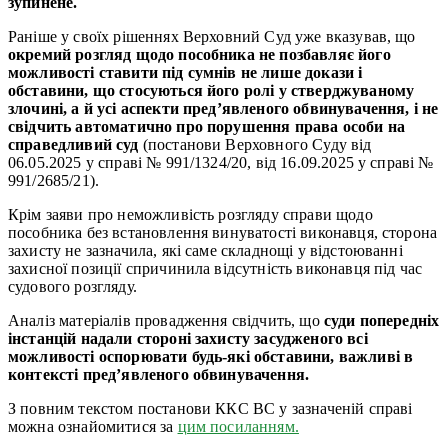
зупинене.
Раніше у своїх рішеннях Верховний Суд уже вказував, що
окремий розгляд щодо пособника не позбавляє його
можливості ставити під сумнів не лише докази і
обставини, що стосуються його ролі у стверджуваному
злочині, а й усі аспекти пред’явленого обвинувачення, і не
свідчить автоматично про порушення права особи на
справедливий суд
(постанови Верховного Суду від
06.05.2025 у справі № 991/1324/20, від 16.09.2025 у справі №
991/2685/21).
Крім заяви про неможливість розгляду справи щодо
пособника без встановлення винуватості виконавця, сторона
захисту не зазначила, які саме складнощі у відстоюванні
захисної позиції спричинила відсутність виконавця під час
судового розгляду.
Аналіз матеріалів провадження свідчить, що
суди попередніх
інстанцій надали стороні захисту засудженого всі
можливості оспорювати будь-які обставини, важливі в
контексті пред’явленого обвинувачення.
З повним текстом постанови ККС ВС у зазначеній справі
можна ознайомитися за
цим посиланням.