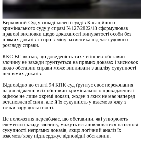
Верховний Суд у складі колегії суддів Касаційного
кримінального суду у справі №127/2822/18 сформулював
правові висновки щодо доказаності винуватості особи без
прямих доказів та про заміну захисника під час судового
розгляду справи.
ККС ВС вказав, що доведеність тих чи інших обставин
злочину не завжди ґрунтується на прямих доказах і висновок
щодо обставин справи може випливати з аналізу сукупності
непрямих доказів.
Відповідно до статті 94 КПК суд ґрунтує своє переконання
на дослідженні всіх обставин кримінального провадження і
оцінює не лише окремі докази, жоден з яких не має наперед
встановленої сили, але й їх сукупність у взаємозв`язку з
точки зору достатності.
Це положення передбачає, що обставини, які утворюють
елементи складу злочину, можуть встановлюватися на основі
сукупності непрямих доказів, якщо логічний аналіз їх
взаємозв`язку підтверджує відповідні обставини.