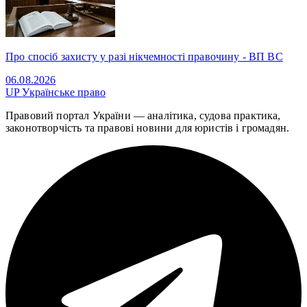
Про спосіб захисту у разі нікчемності правочину - ВП ВС
06.08.2026
UP
Українське право
Правовий портал України — аналітика, судова практика,
законотворчість та правові новини для юристів і громадян.