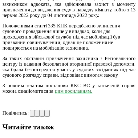
захисником адвоката, яка здійснювала захист з моменту
призначення до видалення суду в нарадчу кімнату, тобто з 13
червня 2022 року до 04 листопада 2022 року.
Положеннями
статті 335 КПК передбачено зупинення
судового провадження лише у випадках, коли для
проходження військової служби під час мобілізації був
призваний обвинувачений, однак це положення не
поширюється на мобілізацію захисника.
За таких обставин призначення захисника з Регіонального
центру із надання безоплатної вторинної правової допомоги,
яка брала безпосередню участь у судових засіданнях під час
судового розгляду справи, відповідає вимогам закону.
З повним текстом постанови ККС ВС у зазначеній справі
можна ознайомитися за
цим посиланням.
Поділитись:
Читайте також