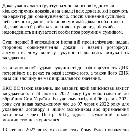
Доказування часто ґрунтується не на основі одного чи
кількох прямих доказів, а на аналізі всіх доказів, які вказують
на характер дій обвинуваченого, спосіб вчинення суспільно
небезпечного діяння, обстановку, в якій діяла особа тощо, на
підставі чого й робиться висновок про доведеність або
недоведеність винуватості особи поза розумним сумнівом.
Суди першої й апеляційної інстанцій проаналізували надані
стороною обвинувачення докази і навели розгорнуті
аргументи, чому вони у сукупності доводять винуватість
засуджених.
За встановленої судами сукупності доказів відсутність ДНК
потерпілих на речах та одязі засудженого, а також його ДНК
на місці злочину не має вирішального значення.
ККС ВС також зазначив, що адвокат, який здійснював захист
засудженого, з 24 лютого 2022 року був мобілізований до
Збройних Сил України. В судовому засіданні 06 травня 2022
року суд надав засудженому час до 07 червня 2022 року для
укладення договору з іншим захисником або призначення
захисника через Центр БПД, однак засуджений такою
можливістю не скористався.
13 червня 2022 року ухвалою суду йому було призначено