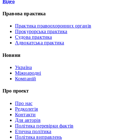
Відео
Правова практика
Практика правоохоронних органів
Прокурорська практика
Судова практика
Адвокатська практика
Новини
Україна
Міжнародні
Компаній
Про проект
Про нас
Редколегія
Контакти
Для авторів
Політика перевірки фактів
Етична політика
Політика виправлень