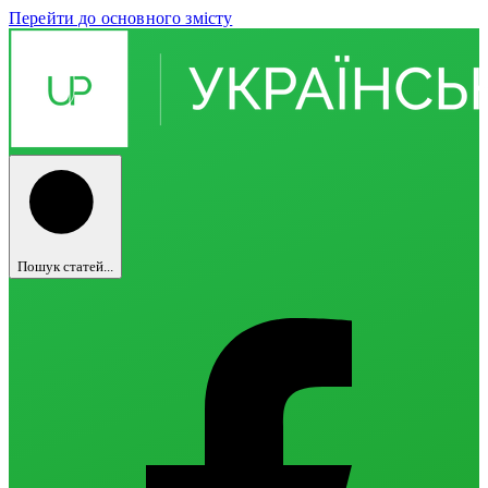
Перейти до основного змісту
Пошук статей...