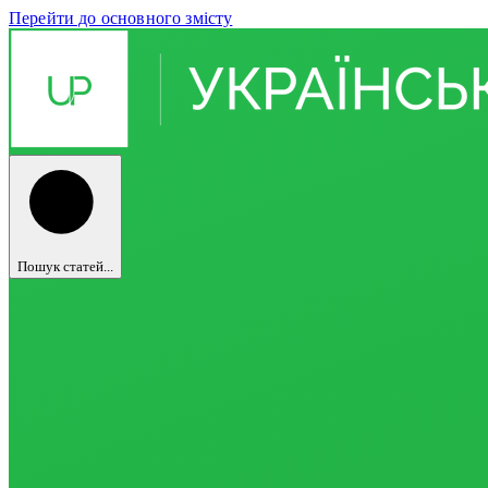
Перейти до основного змісту
Пошук статей...