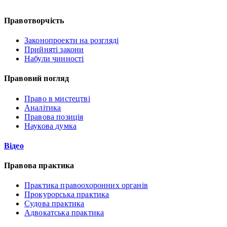
Правотворчість
Законопроекти на розгляді
Прийняті закони
Набули чинності
Правовий погляд
Право в мистецтві
Аналітика
Правова позиція
Наукова думка
Відео
Правова практика
Практика правоохоронних органів
Прокурорська практика
Судова практика
Адвокатська практика