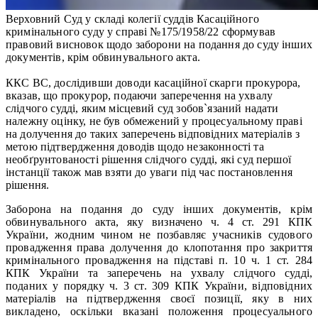
Верховний Суд у складі колегії суддів Касаційного
кримінального суду у справі №175/1958/22 сформував
правовий висновок щодо заборони на подання до суду інших
документів, крім обвинувального акта.
ККС ВС, дослідивши доводи касаційної скарги прокурора,
вказав, що прокурор, подаючи заперечення на ухвалу
слідчого судді, яким місцевий суд зобов`язаний надати
належну оцінку, не був обмежений у процесуальному праві
на долучення до таких заперечень відповідних матеріалів з
метою підтвердження доводів щодо незаконності та
необґрунтованості рішення слідчого судді, які суд першої
інстанції також мав взяти до уваги під час постановлення
рішення.
Заборона на подання до суду інших документів, крім
обвинувального акта, яку визначено ч. 4 ст. 291 КПК
України, жодним чином не позбавляє учасників судового
провадження права долучення до клопотання про закриття
кримінального провадження на підставі п. 10 ч. 1 ст. 284
КПК України та заперечень на ухвалу слідчого судді,
поданих у порядку ч. 3 ст. 309 КПК України, відповідних
матеріалів на підтвердження своєї позиції, яку в них
викладено, оскільки вказані положення процесуального