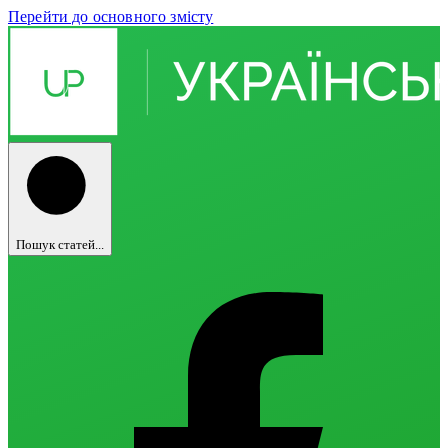
Перейти до основного змісту
Пошук статей...