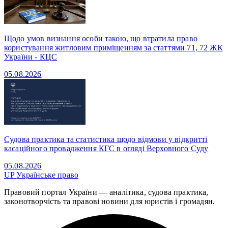
Щодо умов визнання особи такою, що втратила право
користування житловим приміщенням за статтями 71, 72 ЖК
України - КЦС
05.08.2026
Судова практика та статистика щодо відмови у відкритті
касаційного провадження КГС в огляді Верховного Суду
05.08.2026
UP
Українське право
Правовий портал України — аналітика, судова практика,
законотворчість та правові новини для юристів і громадян.