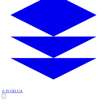
© IT.OD.UA