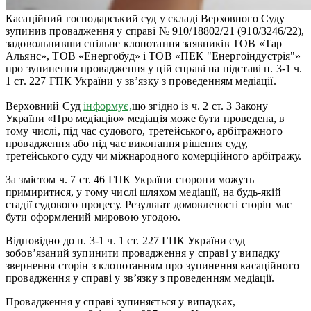
Касаційний господарський суд у складі Верховного Суду
зупинив провадження у справі № 910/18802/21 (910/3246/22),
задовольнивши спільне клопотання заявників ТОВ «Тар
Альянс», ТОВ «Енергобуд» і ТОВ «ПЕК "Енергоіндустрія"»
про зупинення провадження у цій справі на підставі п. 3-1 ч.
1 ст. 227 ГПК України у зв’язку з проведенням медіації.
Верховний Суд
інформує,
що згідно із ч. 2 ст. 3 Закону
України «Про медіацію» медіація може бути проведена, в
тому числі, під час судового, третейського, арбітражного
провадження або під час виконання рішення суду,
третейського суду чи міжнародного комерційного арбітражу.
За змістом ч. 7 ст. 46 ГПК України сторони можуть
примиритися, у тому числі шляхом медіації, на будь-якій
стадії судового процесу. Результат домовленості сторін має
бути оформлений мировою угодою.
Відповідно до п. 3-1 ч. 1 ст. 227 ГПК України суд
зобов’язаний зупинити провадження у справі у випадку
звернення сторін з клопотанням про зупинення касаційного
провадження у справі у зв’язку з проведенням медіації.
Провадження у справі зупиняється у випадках,