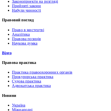
Законопроекти на розгляді
Прийняті закони
Набули чинності
Правовий погляд
Право в мистецтві
Аналітика
Правова позиція
Наукова думка
Відео
Правова практика
Практика правоохоронних органів
Прокурорська практика
Судова практика
Адвокатська практика
Новини
Україна
Міжнародні