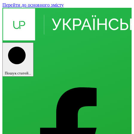
Перейти до основного змісту
Пошук статей...