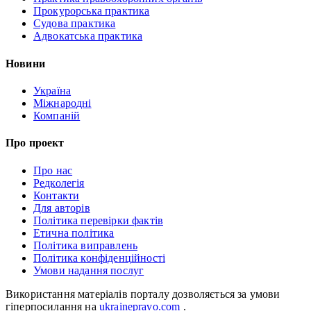
Прокурорська практика
Судова практика
Адвокатська практика
Новини
Україна
Міжнародні
Компаній
Про проект
Про нас
Редколегія
Контакти
Для авторів
Політика перевірки фактів
Етична політика
Політика виправлень
Політика конфіденційності
Умови надання послуг
Використання матеріалів порталу дозволяється за умови
гіперпосилання на
ukrainepravo.com
.