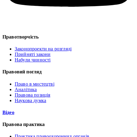
Правотворчість
Законопроекти на розгляді
Прийняті закони
Набули чинності
Правовий погляд
Право в мистецтві
Аналітика
Правова позиція
Наукова думка
Відео
Правова практика
Практика правоохоронних органів