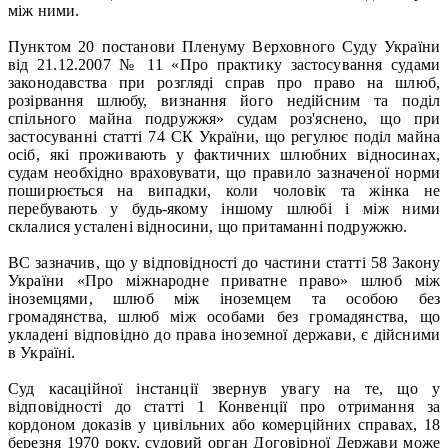
між ними.
Пунктом 20 постанови Пленуму Верховного Суду України
від 21.12.2007 № 11 «Про практику застосування судами
законодавства при розгляді справ про право на шлюб,
розірвання шлюбу, визнання його недійсним та поділ
спільного майна подружжя» судам роз'яснено, що при
застосуванні статті 74 СК України, що регулює поділ майна
осіб, які проживають у фактичних шлюбних відносинах,
судам необхідно враховувати, що правило зазначеної норми
поширюється на випадки, коли чоловік та жінка не
перебувають у будь-якому іншому шлюбі і між ними
склалися усталені відносини, що притаманні подружжю.
ВС зазначив, що у відповідності до частини статті 58 Закону
України «Про міжнародне приватне право» шлюб між
іноземцями, шлюб між іноземцем та особою без
громадянства, шлюб між особами без громадянства, що
укладені відповідно до права іноземної держави, є дійсними
в Україні.
Суд касаційної інстанції звернув увагу на те, що у
відповідності до статті 1 Конвенції про отримання за
кордоном доказів у цивільних або комерційних справах, 18
березня 1970 року, судовий орган Договірної Держави може