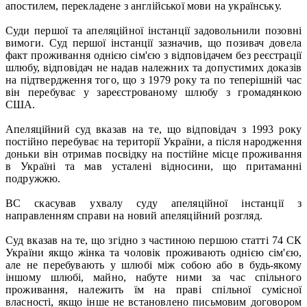
апостилем, перекладене з англійської мови на українську.
Суди першої та апеляційної інстанції задовольнили позовні
вимоги. Суд першої інстанції зазначив, що позивач довела
факт проживання однією сім'єю з відповідачем без реєстрації
шлюбу, відповідач не надав належних та допустимих доказів
на підтвердження того, що з 1979 року та по теперішній час
він перебуває у зареєстрованому шлюбу з громадянкою
США.
Апеляційний суд вказав на те, що відповідач з 1993 року
постійно перебуває на території України, а після народження
доньки він отримав посвідку на постійне місце проживання
в Україні та мав усталені відносини, що притаманні
подружжю.
ВС скасував ухвалу суду апеляційної інстанції з
направленням справи на новий апеляційний розгляд.
Суд вказав на те, що згідно з частиною першою статті 74 СК
України якщо жінка та чоловік проживають однією сім'єю,
але не перебувають у шлюбі між собою або в будь-якому
іншому шлюбі, майно, набуте ними за час спільного
проживання, належить їм на праві спільної сумісної
власності, якщо інше не встановлено письмовим договором