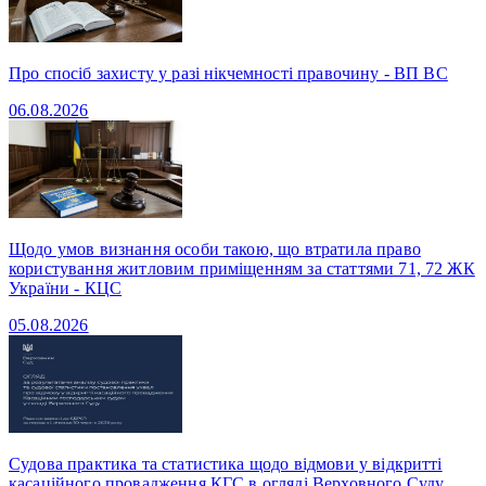
Про спосіб захисту у разі нікчемності правочину - ВП ВС
06.08.2026
Щодо умов визнання особи такою, що втратила право
користування житловим приміщенням за статтями 71, 72 ЖК
України - КЦС
05.08.2026
Судова практика та статистика щодо відмови у відкритті
касаційного провадження КГС в огляді Верховного Суду