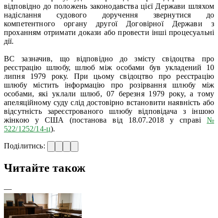
відповідно до положень законодавства цієї Держави шляхом
надіслання судового доручення звернутися до
компетентного органу другої Договірної Держави з
проханням отримати докази або провести інші процесуальні
дії.
ВС зазначив, що відповідно до змісту свідоцтва про
реєстрацію шлюбу, шлюб між особами був укладений 10
липня 1979 року. При цьому свідоцтво про реєстрацію
шлюбу містить інформацію про розірвання шлюбу між
особами, які уклали шлюб, 07 березня 1979 року, а тому
апеляційному суду слід достовірно встановити наявність або
відсутність зареєстрованого шлюбу відповідача з іншою
жінкою у США (постанова від 18.07.2018 у справі
№
522/1252/14-ц
).
Поділитись:
Читайте також
—