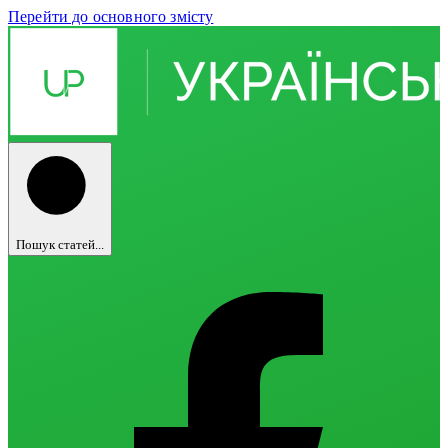
Перейти до основного змісту
Пошук статей...