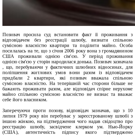
Позивач просила суд встановити факт її проживання з
відповідачем без реєстрації шлюбу, визнати спільною
сумісною власністю квартири та поділити майно. Особа
посилалась на те, що з січня 2006 року вона з громадянином
США проживали однією сім'єю. У період проживання
однією сім'єю у сторін народилася донька. Позивач зазначала
, що, перебуваючи у фактичних шлюбних відносинах, для
поліпшення житлових умов вони разом із відповідачем
придбали 2 квартири, які позивач вважала спільною
сумісною власністю. На теперішній час сторони більше не
бажають проживати разом, але відповідач спірне нерухоме
майно спільною сумісною власністю не визнає та вважає
себе його власником.
Заперечуючи проти позову, відповідач зазначав, що з 10
липня 1979 року він перебуває у зареєстрованому шлюбі з
іншою жінкою, на підтвердження чого надав свідоцтво про
реєстрацію шлюбу, засвідчене клерком ум. Нью-Йорку
(США), автентичність підпису якого підтверджено