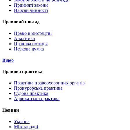
Прийняті закони
Набули чинності
Правовий погляд
Право в мистецтві
Аналітика
Правова позиція
Наукова думка
Відео
Правова практика
Практика правоохоронних органів
Прокурорська практика
Судова практика
Адвокатська практика
Новини
Україна
Міжнародні