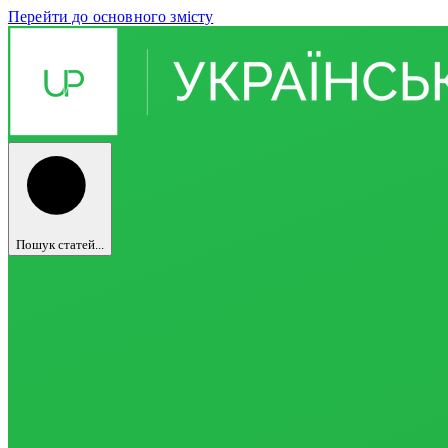
Перейти до основного змісту
Пошук статей...