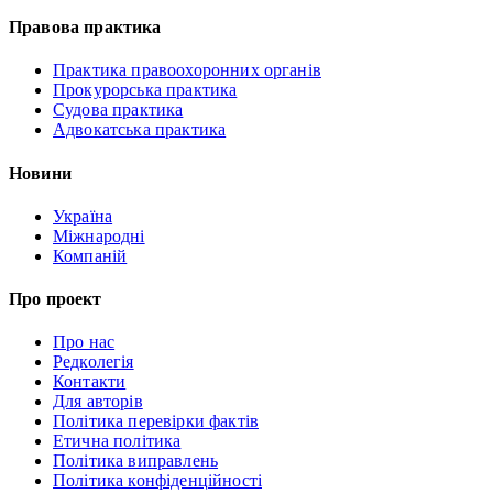
Правова практика
Практика правоохоронних органів
Прокурорська практика
Судова практика
Адвокатська практика
Новини
Україна
Міжнародні
Компаній
Про проект
Про нас
Редколегія
Контакти
Для авторів
Політика перевірки фактів
Етична політика
Політика виправлень
Політика конфіденційності