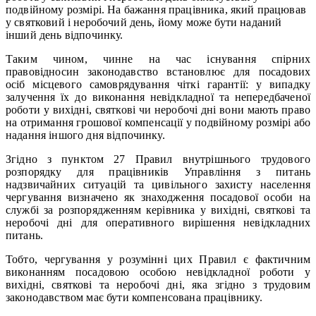
подвійному розмірі. На бажання працівника, який працював
у святковий і неробочий день, йому може бути наданий
інший день відпочинку.
Таким чином, чинне на час існування спірних
правовідносин законодавство встановлює для посадових
осіб місцевого самоврядування чіткі гарантії: у випадку
залучення їх до виконання невідкладної та непередбаченої
роботи у вихідні, святкові чи неробочі дні вони мають право
на отримання грошової компенсації у подвійному розмірі або
надання іншого дня відпочинку.
Згідно з пунктом 27 Правил внутрішнього трудового
розпорядку для працівників Управління з питань
надзвичайних ситуацій та цивільного захисту населення
чергування визначено як знаходження посадової особи на
службі за розпорядженням керівника у вихідні, святкові та
неробочі дні для оперативного вирішення невідкладних
питань.
Тобто, чергування у розумінні цих Правил є фактичним
виконанням посадовою особою невідкладної роботи у
вихідні, святкові та неробочі дні, яка згідно з трудовим
законодавством має бути компенсована працівнику.