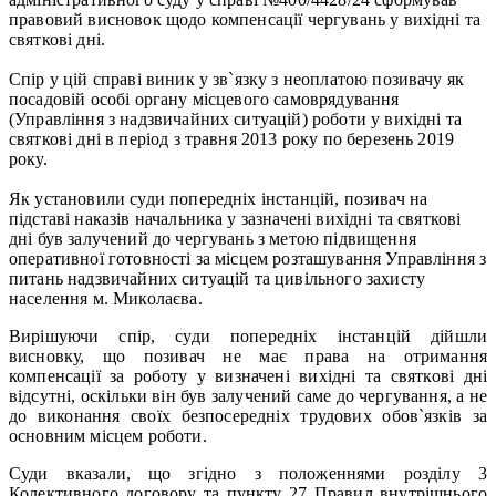
правовий висновок щодо компенсації чергувань у вихідні та
святкові дні.
Спір у цій справі виник у зв`язку з неоплатою позивачу як
посадовій особі органу місцевого самоврядування
(Управління з надзвичайних ситуацій) роботи у вихідні та
святкові дні в період з травня 2013 року по березень 2019
року.
Як установили суди попередніх інстанцій, позивач на
підставі наказів начальника у зазначені вихідні та святкові
дні був залучений до чергувань з метою підвищення
оперативної готовності за місцем розташування Управління з
питань надзвичайних ситуацій та цивільного захисту
населення м. Миколаєва.
Вирішуючи спір, суди попередніх інстанцій дійшли
висновку, що позивач не має права на отримання
компенсації за роботу у визначені вихідні та святкові дні
відсутні, оскільки він був залучений саме до чергування, а не
до виконання своїх безпосередніх трудових обов`язків за
основним місцем роботи.
Суди вказали, що згідно з положеннями розділу 3
Колективного договору та пункту 27 Правил внутрішнього