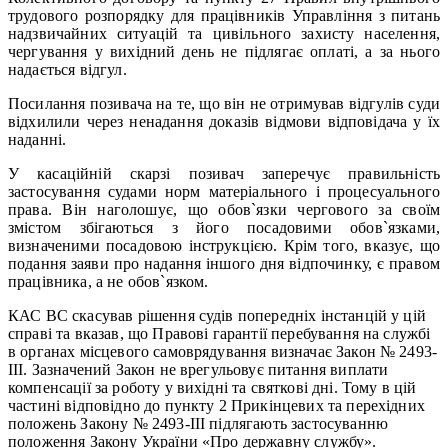
трудового розпорядку для працівників Управління з питань
надзвичайних ситуацій та цивільного захисту населення,
чергування у вихідний день не підлягає оплаті, а за нього
надається відгул.
Посилання позивача на те, що він не отримував відгулів суди
відхилили через ненадання доказів відмови відповідача у їх
наданні.
У касаційній скарзі позивач заперечує правильність
застосування судами норм матеріального і процесуального
права. Він наголошує, що обов`язки чергового за своїм
змістом збігаються з його посадовими обов`язками,
визначеними посадовою інструкцією. Крім того, вказує, що
подання заяви про надання іншого дня відпочинку, є правом
працівника, а не обов`язком.
КАС ВС скасував рішення судів попередніх інстанцій у цій
справі та вказав, що Правові гарантії перебування на службі
в органах місцевого самоврядування визначає Закон № 2493-
III. Зазначений Закон не врегульовує питання виплати
компенсації за роботу у вихідні та святкові дні. Тому в цій
частині відповідно до пункту 2 Прикінцевих та перехідних
положень Закону № 2493-III підлягають застосуванню
положення Закону України «Про державну службу».