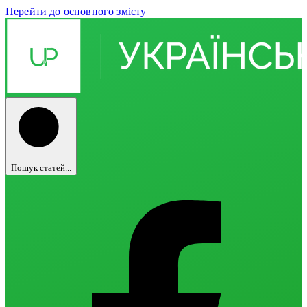
Перейти до основного змісту
Пошук статей...