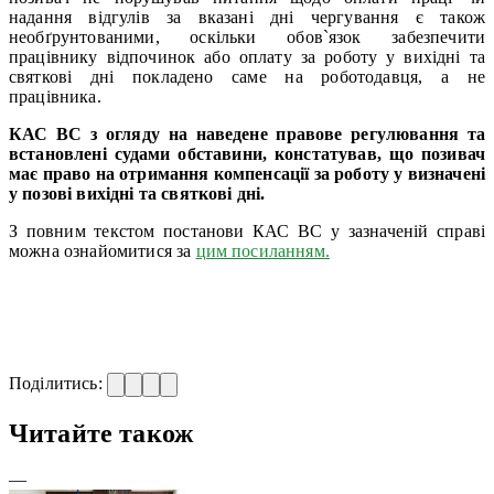
надання відгулів за вказані дні чергування є також
необґрунтованими, оскільки обов`язок забезпечити
працівнику відпочинок або оплату за роботу у вихідні та
святкові дні покладено саме на роботодавця, а не
працівника.
КАС ВС з
огляду на наведене правове регулювання та
встановлені судами обставини, констатував
, що позивач
має право на отримання компенсації за роботу у визначені
у позові вихідні та святкові дні.
З повним текстом постанови КАС ВС у зазначеній справі
можна ознайомитися за
цим посиланням.
Поділитись:
Читайте також
—