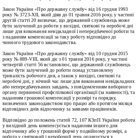
Закон України «Про державну службу» від 16 грудня 1993
року № 3723-XII, який діяв до 01 травня 2016 року, у частині
другій статті 20 визначає, що державний службовець може
бути залучений до роботи у вихідні, святкові та неробочі дні
лише для виконання невідкладної і непередбаченої роботи та
з наданням компенсації за таку роботу відповідно до
чинного трудового законодавства.
Закон України «Про державну службу» від 10 грудня 2015
року № 889-VІІІ, який діє з 01 травня 2016 року, у частині
четвертій статті 56 встановлює, що державний службовець
може бути залучений до роботи понад установлену
тривалість робочого дня, а також у вихідні, святкові та
неробочі дні, у нічний час лише для виконання невідкладних
або непередбачуваних завдань, з повідомленням виборного
органу первинної профспілкової організації (за наявності), та
наданням грошової компенсації у розмірі та порядку,
визначених законодавством про працю або протягом місяця
відповідних днів відпочинку за заявами працівників.
Відповідно до положень статей 72, 107 КЗпП України робота
у вихідний день компенсується наданням іншого дня
відпочинку або у грошовій формі у подвійному розмірі, а
робота у святковий і неробочий день оплачується у