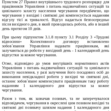
Пунктом 27 Правил внутрішнього трудового розпорядку для
працівників Управління з питань надзвичайних ситуацій та
цивільного захисту населення чергування передбачено, що
чергування у вихідні і святкові дні компенсується наданням
відгулу тієї ж тривалості. Відгул надається безпосередньо
після вихідного дня, в який проводилась робота, або в інший
день протягом 10 днів.
При цьому підпунктом 3.1.8 пункту 3.1 Розділу 3 «Трудові
відносини» Колективного договору встановлено
зобов`язання Управління надавати працівникам, які
залучаються до роботи у вихідний день - 1 календарний день
відпустки за кожне чергування.
Отже, відповідно до умов внутрішніх нормативних актів
Управління з питань надзвичайних ситуацій та цивільного
захисту населення, у разі залучення його посадових осіб до
виконання невідкладної роботи у вихідні чи святкові дні,
останнє зобов`язане компенсувати працівникам таку роботу
наданням 1 календарного дня відпустки за кожне
чергування.
Разом з тим, як зазначав позивач, та не заперечувалося
відповідачем, чергування в окреслені цим позовом вихідні та
святкові дні позивачу шляхом надання 1 календарного дня