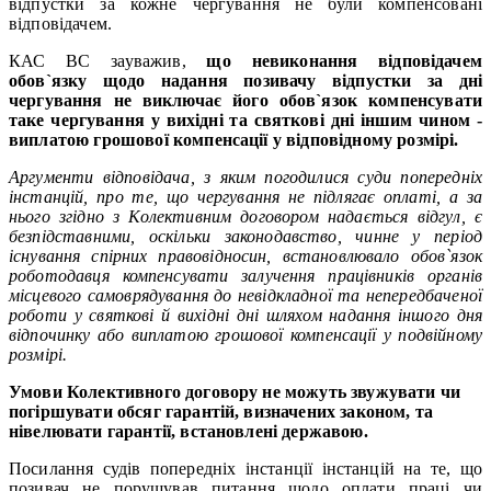
відпустки за кожне чергування не були компенсовані
відповідачем.
КАС ВС зауважив,
що невиконання відповідачем
обов`язку щодо надання позивачу відпустки за дні
чергування не виключає його обов`язок компенсувати
таке чергування у вихідні та святкові дні іншим чином -
виплатою грошової компенсації у відповідному розмірі.
Аргументи відповідача, з яким погодилися суди попередніх
інстанцій, про те, що чергування не підлягає оплаті, а за
нього згідно з Колективним договором надається відгул, є
безпідставними, оскільки законодавство, чинне у період
існування спірних правовідносин, встановлювало обов`язок
роботодавця компенсувати залучення працівників органів
місцевого самоврядування до невідкладної та непередбаченої
роботи у святкові й вихідні дні шляхом надання іншого дня
відпочинку або виплатою грошової компенсації у подвійному
розмірі.
Умови Колективного договору не можуть звужувати чи
погіршувати обсяг гарантій, визначених
законом
, та
нівелювати гарантії, встановлені державою.
Посилання судів попередніх інстанції інстанцій на те, що
позивач не порушував питання щодо оплати праці чи