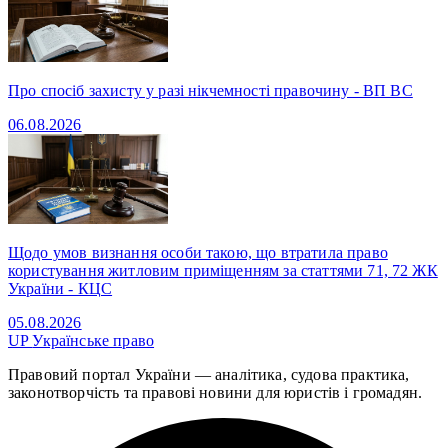
Про спосіб захисту у разі нікчемності правочину - ВП ВС
06.08.2026
Щодо умов визнання особи такою, що втратила право
користування житловим приміщенням за статтями 71, 72 ЖК
України - КЦС
05.08.2026
UP
Українське право
Правовий портал України — аналітика, судова практика,
законотворчість та правові новини для юристів і громадян.