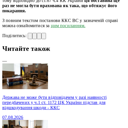
тому відповідно до ст.67 ч.4 КК України
ця обставина ще
раз не могла бути врахована як така, що обтяжує його
покарання.
З повним текстом постанови ККС ВС у зазначеній справі
можна ознайомитися за
цим посиланням.
Поділитись:
Читайте також
—
Держава не може бути відповідачем у разі наявності
передбачених у ч.1 ст. 1172 ЦК України підстав для
відшкодування шкоди - ККС
07.08.2026