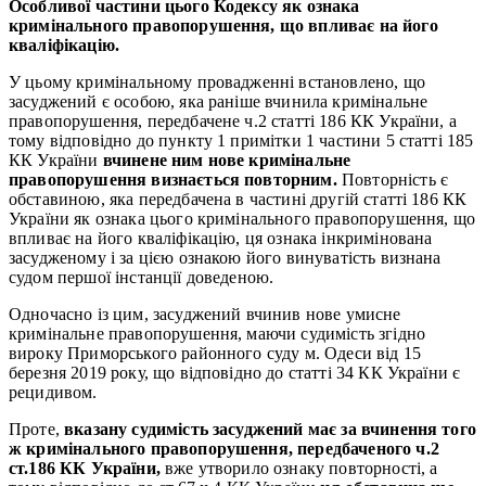
Особливої частини цього Кодексу як ознака
кримінального правопорушення, що впливає на його
кваліфікацію.
У цьому кримінальному провадженні встановлено, що
засуджений є особою, яка раніше вчинила кримінальне
правопорушення, передбачене ч.2 статті 186 КК України, а
тому відповідно до пункту 1 примітки 1 частини 5 статті 185
КК України
вчинене ним нове кримінальне
правопорушення визнається повторним.
Повторність є
обставиною, яка передбачена в частині другій статті 186 КК
України як ознака цього кримінального правопорушення, що
впливає на його кваліфікацію, ця ознака інкримінована
засудженому і за цією ознакою його винуватість визнана
судом першої інстанції доведеною.
Одночасно із цим, засуджений вчинив нове умисне
кримінальне правопорушення, маючи судимість згідно
вироку Приморського районного суду м. Одеси від 15
березня 2019 року, що відповідно до статті 34 КК України є
рецидивом.
Проте,
вказану судимість засуджений має за вчинення того
ж кримінального правопорушення, передбаченого ч.2
ст.186 КК України,
вже утворило ознаку повторності, а