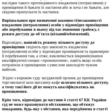
наслідки такого протиправного входження (потрапляння) у
приміщення й бажати їх настання або ж хоча і не бажати, але
свідомо припускати їх настання.
Вирішальним при визначенні законності/незаконності
входження (потрапляння) особи у відповідне приміщення
або перебування в ньому під час вчинення грабежу, є
режим доступу до об`єкта (вільний/обмежений).
Відповідно,
наявність режиму вільного доступу до
приміщення
свідчить про законність входження
(потрапляння) особи у відповідне приміщення та правомірне
її перебування там, а отже, виключається інкримінування
кваліфікуючої ознаки «проникнення», навіть якщо особа
потрапила в приміщення з умислом заволодіти чужим
майном.
Згідно з вироком суду засуджений проник до приміщення
торговельної зали магазину-кафе
шляхом вільного доступу,
а тому такі його дії не можуть кваліфікуватись як
проникнення.
Крім того, відповідно до частини 4 статті 67 КК України
суд не може враховувати обставиною, що обтяжує
покарання, будь-яку з обставин, яка передбачена в статті