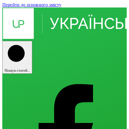
Перейти до основного змісту
Пошук статей...