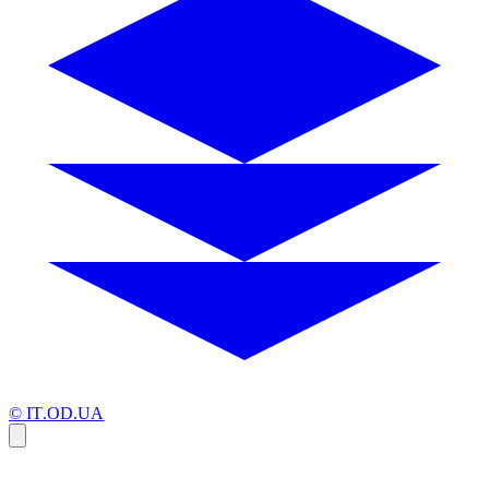
© IT.OD.UA