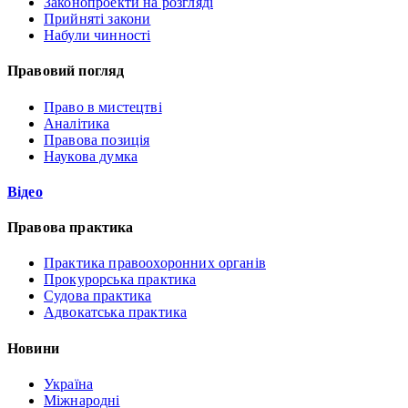
Законопроекти на розгляді
Прийняті закони
Набули чинності
Правовий погляд
Право в мистецтві
Аналітика
Правова позиція
Наукова думка
Відео
Правова практика
Практика правоохоронних органів
Прокурорська практика
Судова практика
Адвокатська практика
Новини
Україна
Міжнародні