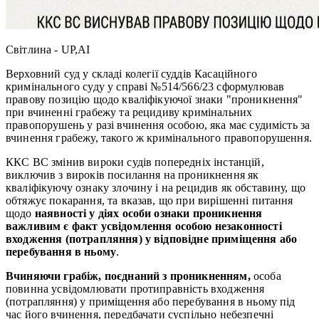
Світлина - UP,AI
Верховний суд у складі колегії суддів Касаційного
кримінального суду у справі №514/566/23 сформулював
правову позицію щодо кваліфікуючої знаки "проникнення"
при вчиненні грабежу та рецидиву кримінальних
правопорушень у разі вчинення особою, яка має судимість за
вчинення грабежу, такого ж кримінального правопорушення.
ККС ВС змінив вироки судів попередніх інстанцій,
виключив з вироків посилання на проникнення як
кваліфікуючу ознаку злочину і на рецидив як обставину, що
обтяжує покарання, та вказав, що при вирішенні питання
щодо
наявності у діях особи ознаки проникнення
важливим є факт усвідомлення особою незаконності
входження (потрапляння) у відповідне приміщення або
перебування в ньому
.
Вчиняючи грабіж, поєднаний з проникненням,
особа
повинна усвідомлювати протиправність входження
(потрапляння) у приміщення або перебування в ньому під
час його вчинення, передбачати суспільно небезпечні