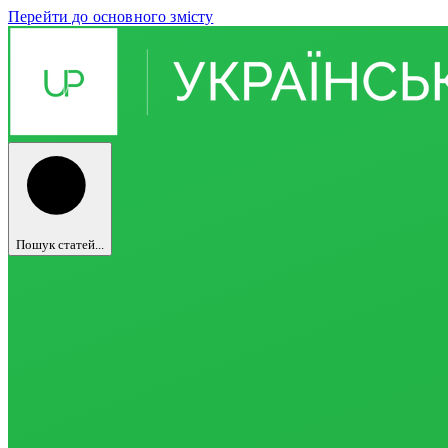
Перейти до основного змісту
Пошук статей...