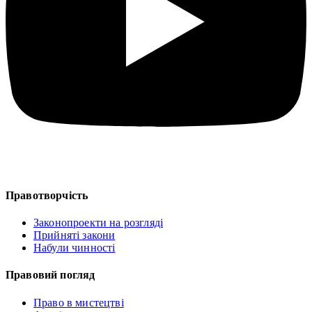
Правотворчість
Законопроекти на розгляді
Прийняті закони
Набули чинності
Правовий погляд
Право в мистецтві