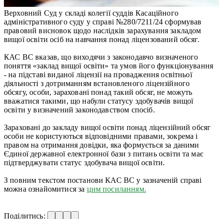
Верховний Суд у складі колегії суддів Касаційного
адміністративного суду у справі №280/7211/24 сформував
правовий висновок щодо наслідків зарахування закладом
вищої освіти осіб на навчання понад ліцензований обсяг.
КАС ВС вказав, що виходячи з законодавчо визначеного
поняття «заклад вищої освіти» та умов його функціонування
- на підставі виданої ліцензії на провадження освітньої
діяльності з дотриманням встановленого ліцензійного
обсягу, особи, зараховані понад такий обсяг, не можуть
вважатися такими, що набули статусу здобувачів вищої
освіти у визначений законодавством спосіб.
Зараховані до закладу вищої освіти понад ліцензійний обсяг
особи не користуються відповідними правами, зокрема і
правом на отримання довідки, яка формується за даними
Єдиної державної електронної бази з питань освіти та має
підтверджувати статус здобувача вищої освіти.
З повним текстом постанови КАС ВС у зазначеній справі
можна ознайомитися за
цим посиланням.
Поділитись: