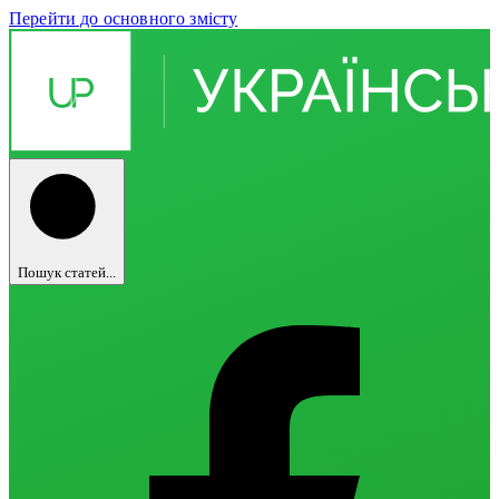
Перейти до основного змісту
Пошук статей...