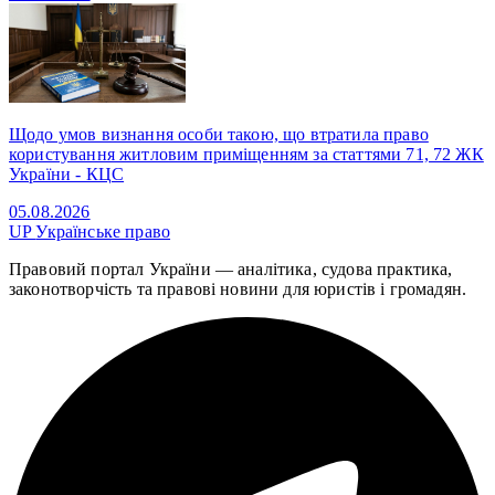
Щодо умов визнання особи такою, що втратила право
користування житловим приміщенням за статтями 71, 72 ЖК
України - КЦС
05.08.2026
UP
Українське право
Правовий портал України — аналітика, судова практика,
законотворчість та правові новини для юристів і громадян.