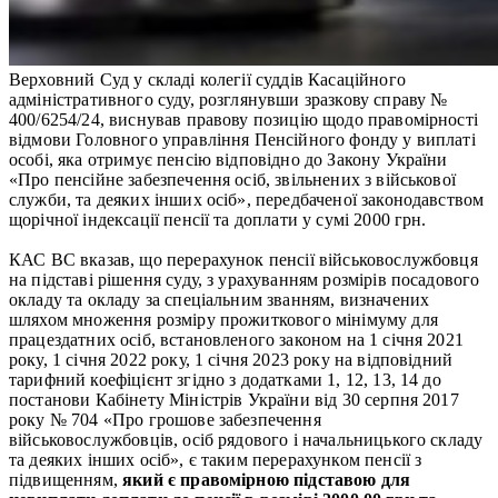
Верховний Суд у складі колегії суддів Касаційного
адміністративного суду, розглянувши зразкову справу №
400/6254/24, виснував правову позицію щодо правомірності
відмови Головного управління Пенсійного фонду у виплаті
особі, яка отримує пенсію відповідно до Закону України
«Про пенсійне забезпечення осіб, звільнених з військової
служби, та деяких інших осіб», передбаченої законодавством
щорічної індексації пенсії та доплати у сумі 2000 грн.
КАС ВС вказав, що перерахунок пенсії військовослужбовця
на підставі рішення суду, з урахуванням розмірів посадового
окладу та окладу за спеціальним званням, визначених
шляхом множення розміру прожиткового мінімуму для
працездатних осіб, встановленого законом на 1 січня 2021
року, 1 січня 2022 року, 1 січня 2023 року на відповідний
тарифний коефіцієнт згідно з додатками 1, 12, 13, 14 до
постанови Кабінету Міністрів України від 30 серпня 2017
року № 704 «Про грошове забезпечення
військовослужбовців, осіб рядового і начальницького складу
та деяких інших осіб», є таким перерахунком пенсії з
підвищенням,
який є правомірною підставою для