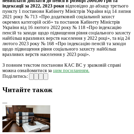
невиплати доплати до пенсії в розмірі 2000,00 грн та
індексації за 2022, 2023 роки
відповідно до абзацу третього
пункту 1 постанови Кабінету Міністрів України від 14 липня
2021 року № 713 «Про додатковий соціальний захист
окремих категорій осіб» та постанов Кабінету Міністрів
України від 16 лютого 2022 року № 118 «Про індексацію
пенсій та заходи щодо підвищення рівня соціального захисту
найбільш вразливих верств населення у 2022 році», та від 24
лютого 2023 року № 168 «Про індексацію пенсій та заходи
щодо підвищення рівня соціального захисту найбільш
вразливих верств населення у 2023 році».
З повним текстом постанови КАС ВС у зразковій справі
можна ознайомитися за
цим посиланням.
Поділитись:
Читайте також
—