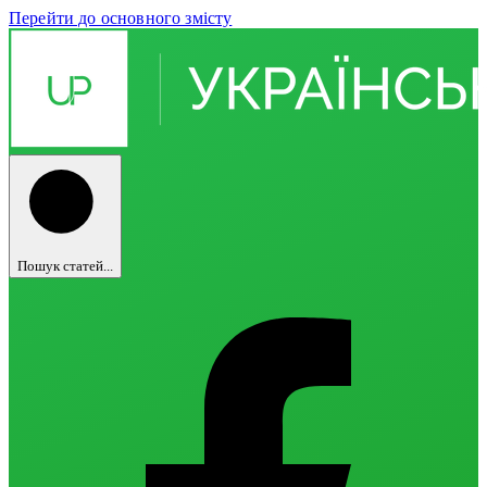
Перейти до основного змісту
Пошук статей...