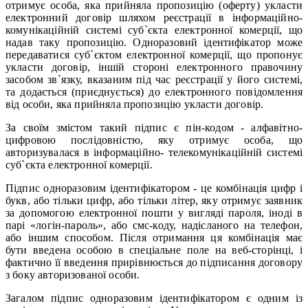
отримує особа, яка прийняла пропозицію (оферту) укласти
електронний договір шляхом реєстрації в інформаційно-
комунікаційній системі суб`єкта електронної комерції, що
надав таку пропозицію. Одноразовий ідентифікатор може
передаватися суб`єктом електронної комерції, що пропонує
укласти договір, іншій стороні електронного правочину
засобом зв`язку, вказаним під час реєстрації у його системі,
та додається (приєднується) до електронного повідомлення
від особи, яка прийняла пропозицію укласти договір.
За своїм змістом такий підпис є пін-кодом - алфавітно-
цифровою послідовністю, яку отримує особа, що
авторизувалася в інформаційно- телекомунікаційній системі
суб`єкта електронної комерції.
Підпис одноразовим ідентифікатором - це комбінація цифр і
букв, або тільки цифр, або тільки літер, яку отримує заявник
за допомогою електронної пошти у вигляді пароля, іноді в
парі «логін-пароль», або смс-коду, надісланого на телефон,
або іншим способом. Після отримання ця комбінація має
бути введена особою в спеціальне поле на веб-сторінці, і
фактично її введення прирівнюється до підписання договору
з боку авторизованої особи.
Загалом підпис одноразовим ідентифікатором є одним із