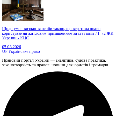
Щодо умов визнання особи такою, що втратила право
користування житловим приміщенням за статтями 71, 72 ЖК
України - КЦС
05.08.2026
UP
Українське право
Правовий портал України — аналітика, судова практика,
законотворчість та правові новини для юристів і громадян.