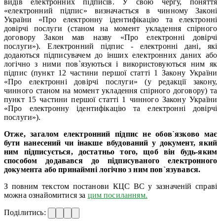
видів електронних підписів. У свою чергу, поняття
«електронний підпис» визначається в чинному Законі
України «Про електронну ідентифікацію та електронні
довірчі послуги (станом на момент укладення спірного
договору Закон мав назву «Про електронні довірчі
послуги»). Електронний підпис - електронні дані, які
додаються підписувачем до інших електронних даних або
логічно з ними пов`язуються і використовуються ним як
підпис (пункт 12 частини першої статті 1 Закону України
«Про електронні довірчі послуги» (у редакції закону,
чинного станом на момент укладення спірного договору) та
пункт 15 частини першої статті 1 чинного Закону України
«Про електронну ідентифікацію та електронні довірчі
послуги»).
Отже, загалом електронний підпис не обов`язково має
бути нанесений чи інакше вбудований у документ, який
ним підписується, достатньо того, щоб він будь-яким
способом додавався до підписуваного електронного
документа або принаймні логічно з ним пов`язувався.
З повним текстом постанови КЦС ВС у зазначеній справі
можна ознайомитися за
цим посиланням.
Поділитись: