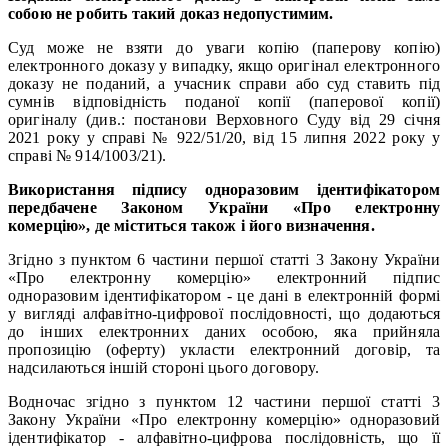
собою не робить такий доказ недопустимим.
Суд може не взяти до уваги копію (паперову копію)
електронного доказу у випадку, якщо оригінал електронного
доказу не поданий, а учасник справи або суд ставить під
сумнів відповідність поданої копії (паперової копії)
оригіналу (див.: постанови Верховного Суду від 29 січня
2021 року у справі № 922/51/20, від 15 липня 2022 року у
справі № 914/1003/21).
Використання підпису одноразовим ідентифікатором
передбачене Законом України «Про електронну
комерцію», де міститься також і його визначення.
Згідно з пунктом 6 частини першої статті 3 Закону України
«Про електронну комерцію» електронний підпис
одноразовим ідентифікатором - це дані в електронній формі
у вигляді алфавітно-цифрової послідовності, що додаються
до інших електронних даних особою, яка прийняла
пропозицію (оферту) укласти електронний договір, та
надсилаються іншій стороні цього договору.
Водночас згідно з пунктом 12 частини першої статті 3
Закону України «Про електронну комерцію» одноразовий
ідентифікатор - алфавітно-цифрова послідовність, що її