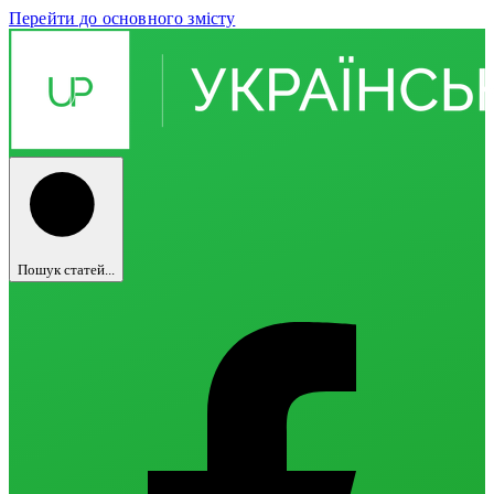
Перейти до основного змісту
Пошук статей...