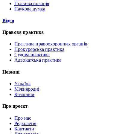
Правова позиція
Наукова думка
Відео
Правова практика
Практика правоохоронних органів
Прокурорська практика
Судова практика
Адвокатська практика
Новини
Україна
Міжнародні
Компаній
Про проект
Про нас
Редколегія
Контакти