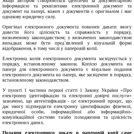
Якщо автором створюються ідентичні за документарною
інформацією та реквізитами електронний документ та
документ на папері, кожен з документів є оригіналом і має
однакову юридичну силу.
Оригінал електронного документа повинен давати змогу
довести його цілісність та справжність у порядку,
визначеному законодавством; у визначених законодавством
випадках може бути пред`явлений у візуальній формі
відображення, в тому числі у паперовій копії.
Електронна копія електронного документа засвідчується у
порядку, встановленому законом. Копією документа на
папері для електронного документа є візуальне подання
електронного документа на папері, яке засвідчене в порядку,
встановленому законодавством.
У пункті 1 частини першої статті 1 Закону України «Про
електронну ідентифікацію та електронні довірчі послуги»
зазначено, що автентифікація - це електронний процес, що
дає змогу підтвердити електронну ідентифікацію фізичної,
юридичної особи, інформаційної або інформаційно-
комунікаційної системи та/або походження та цілісність
електронних даних.
Подання електронного доказу в паперовій копії саме