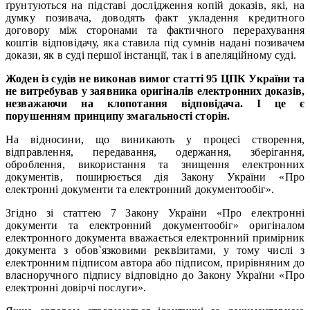
ґрунтуються на підставі дослідження копій доказів, які, на
думку позивача, доводять факт укладення кредитного
договору між сторонами та фактичного перерахування
коштів відповідачу, яка ставила під сумнів надані позивачем
докази, як в суді першої інстанції, так і в апеляційному суді.
Жоден із судів не виконав вимог статті 95 ЦПК України та
не витребував у заявника оригіналів електронних доказів,
незважаючи на клопотання відповідача. І це є
порушенням принципу змагальності сторін.
На відносини, що виникають у процесі створення,
відправлення, передавання, одержання, зберігання,
оброблення, використання та знищення електронних
документів, поширюється дія Закону України «Про
електронні документи та електронний документообіг».
Згідно зі статтею 7 Закону України «Про електронні
документи та електронний документообіг» оригіналом
електронного документа вважається електронний примірник
документа з обов`язковими реквізитами, у тому числі з
електронним підписом автора або підписом, прирівняним до
власноручного підпису відповідно до Закону України «Про
електронні довірчі послуги».