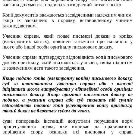
частина документа, подається засвідчений витяг з нього.
Копії документів вважаються засвідченими належним чином,
якщо їх засвідчено в порядку, встановленому чинним
законодавством.
Учасник справи, який подає письмові докази в копіях
(електронних копіях), повинен зазначити про наявність у
нього або іншої особи оригіналу письмового доказу.
Учасник справи підтверджує відповідність копії письмового
доказу оригіналу, який знаходиться у нього, своїм підписом
із зазначенням дати такого засвідчення.
Якщо подано копію (електронну копію) письмового доказу,
суд за клопотанням учасника справи або з власної
ініціативи може витребувати у відповідної особи оригінал
письмового доказу. Якщо оригінал письмового доказу не
подано, а учасник справи або суд ставить під сумнів
відповідність поданої копії (електронної копії) оригіналу,
такий доказ не береться судом до уваги.
суди попередніх інстанцій допустили порушення норм
процесуального права, яке впливає на правильність
вирішення спору, оскільки всі висновки у справі