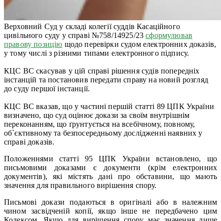
Верховний Суд у складі колегії суддів Касаційного
цивільного суду у справі №758/14925/23
сформулював
правову позицію
щодо перевірки судом електронних доказів,
у тому числі з різними типами електронного підпису.
КЦС ВС скасував у цій справі рішення судів попередніх
інстанцій та постановив передати справу на новий розгляд
до суду першої інстанції.
КЦС ВС вказав, що у частині першій статті 89 ЦПК України
визначено, що суд оцінює докази за своїм внутрішнім
переконанням, що ґрунтується на всебічному, повному,
об`єктивному та безпосередньому дослідженні наявних у
справі доказів.
Положеннями статті 95 ЦПК України встановлено, що
письмовими доказами є документи (крім електронних
документів), які містять дані про обставини, що мають
значення для правильного вирішення спору.
Письмові докази подаються в оригіналі або в належним
чином засвідченій копії, якщо інше не передбачено цим
Кодексом. Якщо для вирішення спору має значення лише