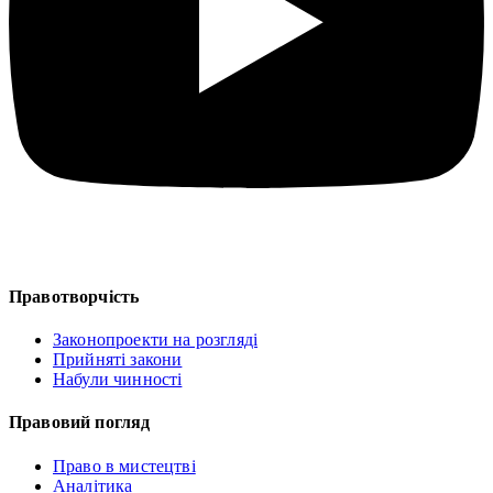
Правотворчість
Законопроекти на розгляді
Прийняті закони
Набули чинності
Правовий погляд
Право в мистецтві
Аналітика