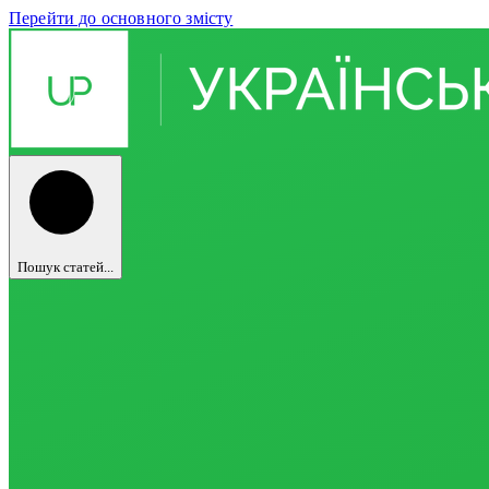
Перейти до основного змісту
Пошук статей...