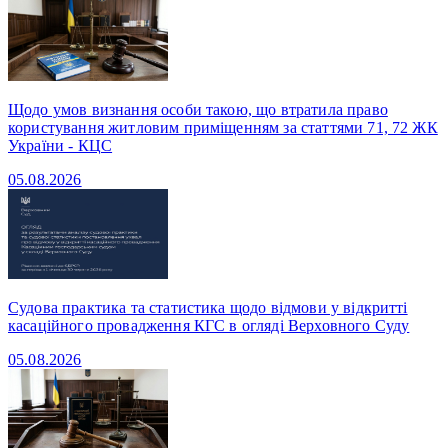
Щодо умов визнання особи такою, що втратила право
користування житловим приміщенням за статтями 71, 72 ЖК
України - КЦС
05.08.2026
Судова практика та статистика щодо відмови у відкритті
касаційного провадження КГС в огляді Верховного Суду
05.08.2026