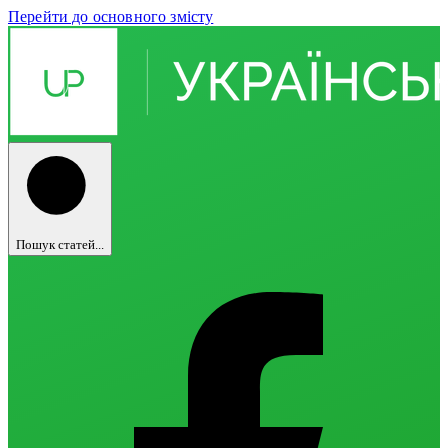
Перейти до основного змісту
Пошук статей...