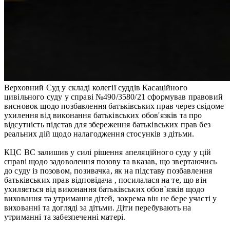
Верховний Суд у складі колегії суддів Касаційного
цивільного суду у справі №490/3580/21 сформував правовий
висновок щодо позбавлення батьківських прав через свідоме
ухилення від виконання батьківських обов'язків та про
відсутність підстав для збереження батьківських прав без
реальних дій щодо налагодження стосунків з дітьми.
КЦС ВС залишив у силі рішення апеляційного суду у цій
справі щодо задоволення позову та вказав, що звертаючись
до суду із позовом, позивачка, як на підставу позбавлення
батьківських прав відповідача , посилалася на те, що він
ухиляється від виконання батьківських обов`язків щодо
виховання та утримання дітей, зокрема він не бере участі у
вихованні та догляді за дітьми. Діти перебувають на
утриманні та забезпеченні матері.