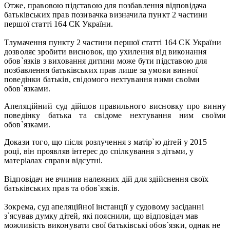
Отже, правовою підставою для позбавлення відповідача
батьківських прав позивачка визначила пункт 2 частини
першої статті 164 СК України.
Тлумачення пункту 2 частини першої статті 164 СК України
дозволяє зробити висновок, що ухилення від виконання
обов`язків з виховання дитини може бути підставою для
позбавлення батьківських прав лише за умови винної
поведінки батьків, свідомого нехтування ними своїми
обов`язками.
Апеляційний суд дійшов правильного висновку про винну
поведінку батька та свідоме нехтування ним своїми
обов`язками.
Докази того, що після розлучення з матір`ю дітей у 2015
році, він проявляв інтерес до спілкування з дітьми, у
матеріалах справи відсутні.
Відповідач не вчинив належних дій для здійснення своїх
батьківських прав та обов`язків.
Зокрема, суд апеляційної інстанції у судовому засіданні
з`ясував думку дітей, які пояснили, що відповідач мав
можливість виконувати свої батьківські обов`язки, однак не