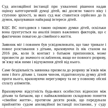
Суд апеляційної інстанції при ухваленні рішення надав
оцінку категоричній думці дітей, які досягли такого віку і
ступеню зрілості, за яких суд має ставитися серйозно до їх
думок, врахувавши найкращі інтереси дітей.
КЦС ВС погодився з такою оцінкою думки дітей, оскільки
вона ґрунтується на аналізі інших важливих факторів, що є
фактичною повагою до сімейного життя.
Заявник міг і повинен був усвідомлювати, що таке тривале і
повне розставання з дітьми, враховуючи їх вік станом на
2016 рік, коли їх контакт з батьком припинився, може
призвести до значного ослаблення, якщо не повного розриву,
зв`язку між ними і відчуження дітей від нього.
Саме бездіяльність заявника призвела до розриву зв`язків між
ним і його дітьми і, таким чином, підштовхнула думку дітей
проти нього, враховуючи нерегулярну та не у повному обсязі
сплату аліментів.
Враховуючи відсутність будь-яких особистих відносин між
дітьми та батьком, що є найважливішою складовою поняття
«сімейне життя», протягом десяти років, що передували
прийняттю судом апеляційної інстанції постанови, у суду