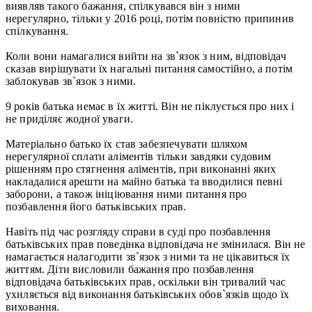
виявляв такого бажання, спілкувався він з ними
нерегулярно, тільки у 2016 році, потім повністю припинив
спілкування.
Коли вони намагалися вийти на зв`язок з ним, відповідач
сказав вирішувати їх нагальні питання самостійно, а потім
заблокував зв`язок з ними.
9 років батька немає в їх житті. Він не піклується про них і
не приділяє жодної уваги.
Матеріально батько їх став забезпечувати шляхом
нерегулярної сплати аліментів тільки завдяки судовим
рішенням про стягнення аліментів, при виконанні яких
накладалися арешти на майно батька та вводилися певні
заборони, а також ініціювання ними питання про
позбавлення його батьківських прав.
Навіть під час розгляду справи в суді про позбавлення
батьківських прав поведінка відповідача не змінилася. Він не
намагається налагодити зв`язок з ними та не цікавиться їх
життям. Діти висловили бажання про позбавлення
відповідача батьківських прав, оскільки він тривалий час
ухиляється від виконання батьківських обов`язків щодо їх
виховання.