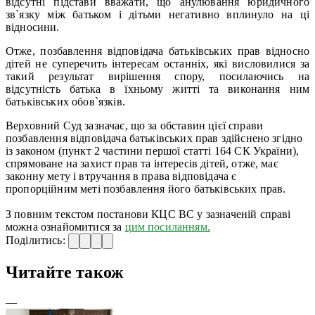
відсутні підстави вважати, що анулювання юридичного
зв`язку між батьком і дітьми негативно вплинуло на ці
відносини.
Отже, позбавлення відповідача батьківських прав відносно
дітей не суперечить інтересам останніх, які висловилися за
такий результат вирішення спору, посилаючись на
відсутність батька в їхньому житті та виконання ним
батьківських обов`язків.
Верховний Суд зазначає, що за обставин цієї справи
позбавлення відповідача батьківських прав здійснено згідно
із законом (пункт 2 частини першої статті 164 СК України),
спрямоване на захист прав та інтересів дітей, отже, має
законну мету і втручання в права відповідача є
пропорційним меті позбавлення його батьківських прав.
З повним текстом постанови КЦС ВС у зазначеній справі
можна ознайомитися за
цим посиланням.
Поділитись:
Читайте також
—