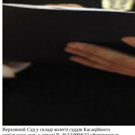
Верховний Суд у складі колегії суддів Касаційного
цивільного суду у справі № 463/10998/23 сформулював