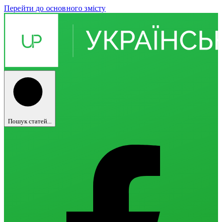
Перейти до основного змісту
Пошук статей...