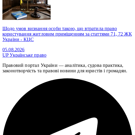
Щодо умов визнання особи такою, що втратила право
користування житловим приміщенням за статтями 71, 72 ЖК
України - КЦС
05.08.2026
UP
Українське право
Правовий портал України — аналітика, судова практика,
законотворчість та правові новини для юристів і громадян.