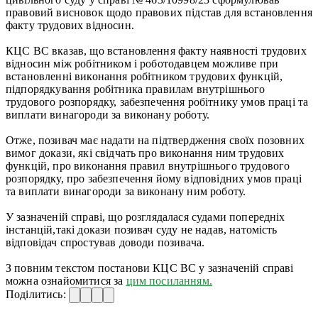
правовий висновок щодо правових підстав для встановлення
факту трудових відносин.
КЦС ВС вказав, що встановлення факту наявності трудових
відносин між робітником і роботодавцем можливе при
встановленні виконання робітником трудових функцій,
підпорядкування робітника правилам внутрішнього
трудового розпорядку, забезпечення робітнику умов праці та
виплати винагороди за виконану роботу.
Отже, позивач має надати на підтвердження своїх позовних
вимог докази, які свідчать про виконання ним трудових
функцій, про виконання правил внутрішнього трудового
розпорядку, про забезпечення йому відповідних умов праці
та виплати винагороди за виконану ним роботу.
У зазначеній справі, що розглядалася судами попередніх
інстанцій,такі докази позивач суду не надав, натомість
відповідач спростував доводи позивача.
З повним текстом постанови КЦС ВС у зазначеній справі
можна ознайомитися за
цим посиланням.
Поділитись: