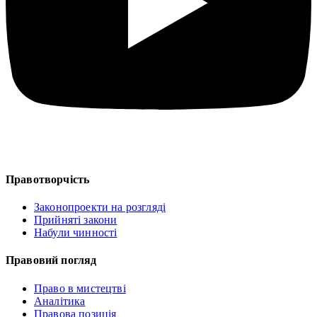
Правотворчість
Законопроекти на розгляді
Прийняті закони
Набули чинності
Правовий погляд
Право в мистецтві
Аналітика
Правова позиція