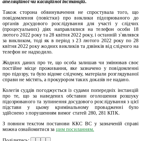
апеляційної чи касаційної інстанцій.
Також сторона обвинувачення не спростувала того, що
повідомлення (повістки) про виклики підозрюваного до
органів досудового розслідування для участі у слідчих
(процесуальних) діях направлялися на телефон особи 18
лютого 2022 року та 28 квітня 2022 року, і останній з`являвся
за викликом, тоді як в період з 23 лютого 2022 року по 28
квітня 2022 року жодних викликів та дзвінків від слідчого на
телефон не надходило.
Жодних даних про те, що особа залишав чи змінював своє
постійне місце проживання, яке зазначено у повідомленні
про підозру, та було відоме слідчому, матеріали розглядуваної
справи не містять, а прокурором таких доказів не надано.
Колегія суддів погоджується із судами попередніх інстанцій
про те, що за наведених обставин оголошення розшуку
підозрюваного та зупинення досудового розслідування з цієї
підстави у цьому кримінальному провадженні було
здійснено з порушенням вимог статей 280, 281 КПК.
З повним текстом постанови ККС ВС у зазначеній справі
можна ознайомитися за
цим посиланням.
Поділитись: