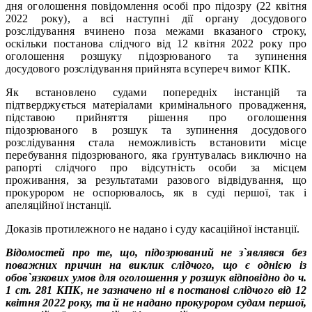
дня оголошення повідомлення особі про підозру (22 квітня
2022 року), а всі наступні дії органу досудового
розслідування вчинено поза межами вказаного строку,
оскільки постанова слідчого від 12 квітня 2022 року про
оголошення розшуку підозрюваного та зупинення
досудового розслідування прийнята всупереч вимог КПК.
Як встановлено судами попередніх інстанцій та
підтверджується матеріалами кримінального провадження,
підставою прийняття рішення про оголошення
підозрюваного в розшук та зупинення досудового
розслідування стала неможливість встановити місце
перебування підозрюваного, яка ґрунтувалась виключно на
рапорті слідчого про відсутність особи за місцем
проживання, за результатами разового відвідування, що
прокурором не оспорювалось, як в суді першої, так і
апеляційної інстанції.
Доказів протилежного не надано і суду касаційної інстанції.
Відомостей про те, що, підозрюваний не з`являвся без
поважних причин на виклик слідчого, що є однією із
обов`язкових умов для оголошення у розшук відповідно до ч.
1 ст. 281 КПК, не зазначено ні в постанові слідчого від 12
квітня 2022 року, та й не надано прокурором судам першої,