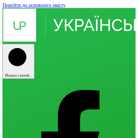
Перейти до основного змісту
Пошук статей...