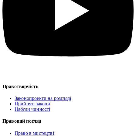
Правотворчість
Законопроекти на розгляді
Прийняті закони
Набули чинності
Правовий погляд
Право в мистецтві