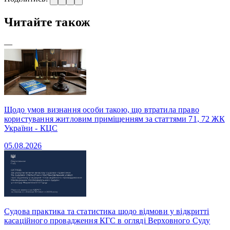
Читайте також
—
Щодо умов визнання особи такою, що втратила право
користування житловим приміщенням за статтями 71, 72 ЖК
України - КЦС
05.08.2026
Судова практика та статистика щодо відмови у відкритті
касаційного провадження КГС в огляді Верховного Суду