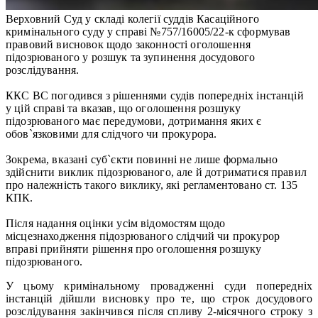
Верховний Суд у складі колегії суддів Касаційного
кримінального суду у справі №757/16005/22-к сформував
правовий висновок щодо законності оголошення
підозрюваного у розшук та зупинення досудового
розслідування.
ККС ВС погодився з рішеннями судів попередніх інстанцій
у цій справі та вказав, що оголошення розшуку
підозрюваного має передумови, дотримання яких є
обов`язковими для слідчого чи прокурора.
Зокрема, вказані суб`єкти повинні не лише формально
здійснити виклик підозрюваного, але й дотриматися правил
про належність такого виклику, які регламентовано ст. 135
КПК.
Після надання оцінки усім відомостям щодо
місцезнаходження підозрюваного слідчий чи прокурор
вправі прийняти рішення про оголошення розшуку
підозрюваного.
У цьому кримінальному провадженні суди попередніх
інстанцій дійшли висновку про те, що строк досудового
розслідування закінчився після спливу 2-місячного строку з