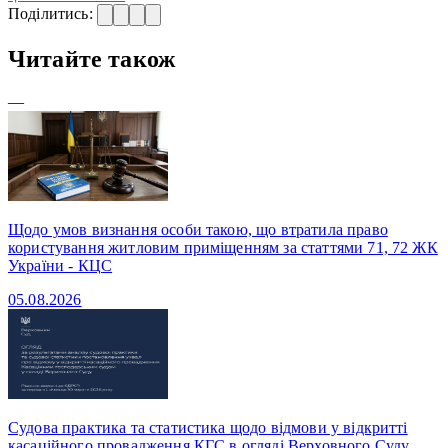
Поділитись:
Читайте також
—
Щодо умов визнання особи такою, що втратила право
користування житловим приміщенням за статтями 71, 72 ЖК
України - КЦС
05.08.2026
Судова практика та статистика щодо відмови у відкритті
касаційного провадження КГС в огляді Верховного Суду