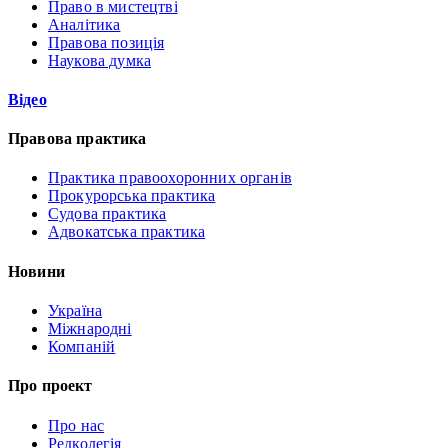
Право в мистецтві
Аналітика
Правова позиція
Наукова думка
Відео
Правова практика
Практика правоохоронних органів
Прокурорська практика
Судова практика
Адвокатська практика
Новини
Україна
Міжнародні
Компаній
Про проект
Про нас
Редколегія