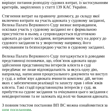
вирішує питання розподілу судових витрат, із застосуванням
критеріїв, закріплених у статті 139 КАС України.
Стягнення витрат на правничу допомогу, до складу якої
включено витрати на участь адвоката у судовому засіданні,
Велика Палата Верховного Суду визнає виправданим,
оскільки участь у судовому засіданні не є формальною
присутністю в ньому, а супроводжується підготовкою
адвоката до цього засідання, витрачанням часу на дорогу до
судового засідання та у зворотному напрямку, його
очікуванням та безпосередню участю в судовому засіданні.
Велика Палата Верховного Суду погоджується із доводами
представниці позивачки, що, обов`язок адвоката щодо
здійснення представництва інтересів клієнта в суді
передбачає не лише відповідальність за якусь одну дію,
наприклад, написання процесуального документа чи виступ
у суді, а зобов`язує адвоката вчинити комплекс дій, метою
яких є забезпечення реалізації та захисту прав і обов`язків
клієнта. Такі стадії представництва інтересів у суді, як
прибуття на судове засідання та очікування цього засідання є
невідворотними та не залежать від волі чи бажання адвоката.
З повним текстом постанови ВП ВС можна ознайомитися за
цим посиланням
.