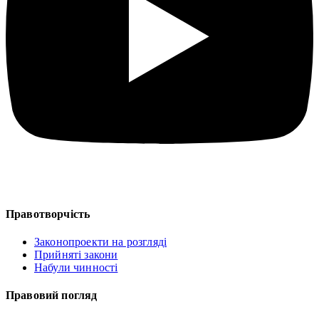
Правотворчість
Законопроекти на розгляді
Прийняті закони
Набули чинності
Правовий погляд