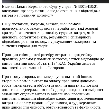
Велика Палата Верховного Суду у справі № 9901/459/21
виснувала правову позицію щодо стягнення з відповідача
витрат на правничу допомогу.
ВП у постанові, зокрема, вказала, що нормами
процесуального законодавства передбачено такі основні
критерії визначення та розподілу судових витрат, як їх
дійсність, обґрунтованість, розумність і співмірність
відповідно до ціни позову, з урахуванням складності та
значення справи для сторін.
Принцип співмірності розміру витрат на професійну
правничу допомогу повинен застосовуватися відповідно до
вимог частини шостої статті 134 КАС України лише за
наявності клопотання іншої сторони.
При цьому сторона, яка заперечує зазначений іншою
стороною розмір витрат на оплату правничої допомоги,
зобов`язана навести обґрунтування та надати відповідні
докази на підтвердження своїх доводів щодо неспівмірності
заявлених судових витрат із заявленими позовними
вимогами, подавши відповідне клопотання про зменшення
витрат на оплату правничої допомоги, а суд, керуючись
принципом співмірності, обґрунтованості та фактичності,