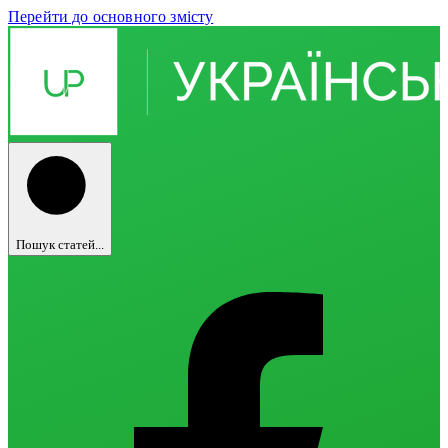
Перейти до основного змісту
Пошук статей...