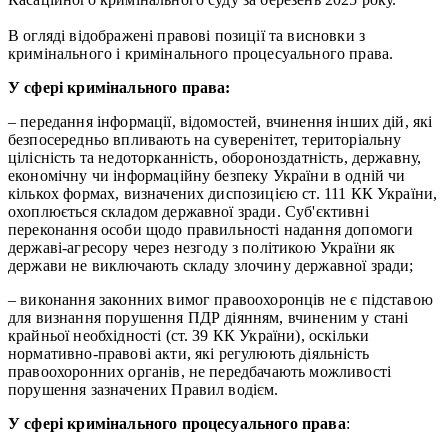
В огляді відображені правові позиції та висновки з
кримінального і кримінального процесуального права.
У сфері кримінального права:
– передання інформації, відомостей, вчинення інших дій, які
безпосередньо впливають на суверенітет, територіальну
цілісність та недоторканність, обороноздатність, державну,
економічну чи інформаційну безпеку України в одній чи
кількох формах, визначених диспозицією ст. 111 КК України,
охоплюється складом державної зради. Суб'єктивні
переконання особи щодо правильності надання допомоги
державі-агресору через незгоду з політикою України як
держави не виключають складу злочину державної зради;
– виконання законних вимог правоохоронців не є підставою
для визнання порушення ПДР діянням, вчиненим у стані
крайньої необхідності (ст. 39 КК України), оскільки
нормативно-правові акти, які регулюють діяльність
правоохоронних органів, не передбачають можливості
порушення зазначених Правил водієм.
У сфері кримінального процесуального права
: