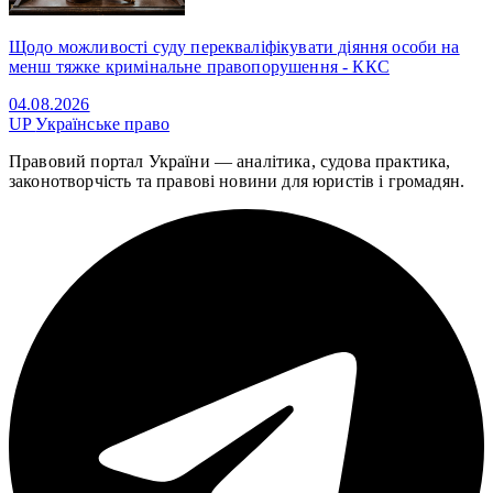
Щодо можливості суду перекваліфікувати діяння особи на
менш тяжке кримінальне правопорушення - ККС
04.08.2026
UP
Українське право
Правовий портал України — аналітика, судова практика,
законотворчість та правові новини для юристів і громадян.