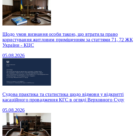
Щодо умов визнання особи такою, що втратила право
користування житловим приміщенням за статтями 71, 72 ЖК
України - КЦС
05.08.2026
Судова практика та статистика щодо відмови у відкритті
касаційного провадження КГС в огляді Верховного Суду
05.08.2026