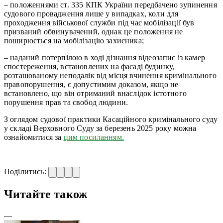
– положеннями ст. 335 КПК України передбачено зупинення
судового провадження лише у випадках, коли для
проходження військової служби під час мобілізації був
призваний обвинувачений, однак це положення не
поширюється на мобілізацію захисника;
– наданий потерпілою в ході дізнання відеозапис із камер
спостереження, встановлених на фасаді будинку,
розташованому неподалік від місця вчинення кримінального
правопорушення, є допустимим доказом, якщо не
встановлено, що він отриманий внаслідок істотного
порушення прав та свобод людини.
З оглядом судової практики Касаційного кримінального суду
у складі Верховного Суду за березень 2025 року можна
ознайомитися за
цим посиланням.
Поділитись:
Читайте також
—