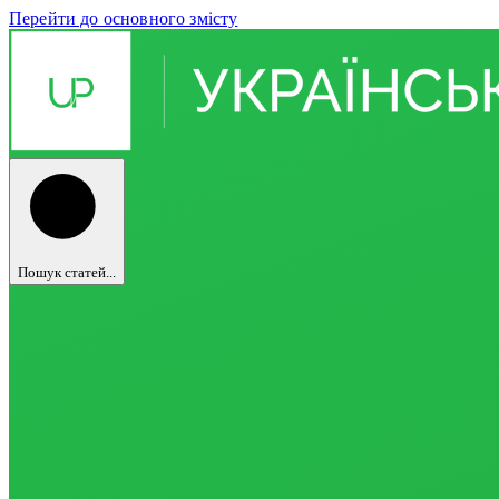
Перейти до основного змісту
Пошук статей...