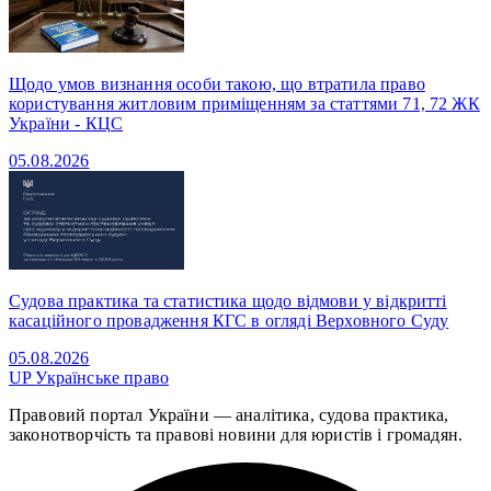
Щодо умов визнання особи такою, що втратила право
користування житловим приміщенням за статтями 71, 72 ЖК
України - КЦС
05.08.2026
Судова практика та статистика щодо відмови у відкритті
касаційного провадження КГС в огляді Верховного Суду
05.08.2026
UP
Українське право
Правовий портал України — аналітика, судова практика,
законотворчість та правові новини для юристів і громадян.