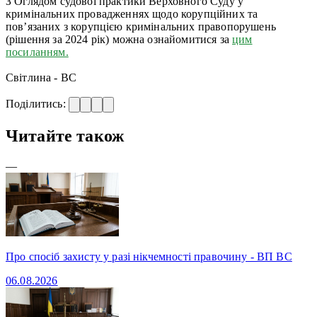
З Оглядом судової практики Верховного Суду у
кримінальних провадженнях щодо корупційних та
пов’язаних з корупцією кримінальних правопорушень
(рішення за 2024 рік) можна ознайомитися за
цим
посиланням.
Світлина - ВС
Поділитись:
Читайте також
—
Про спосіб захисту у разі нікчемності правочину - ВП ВС
06.08.2026