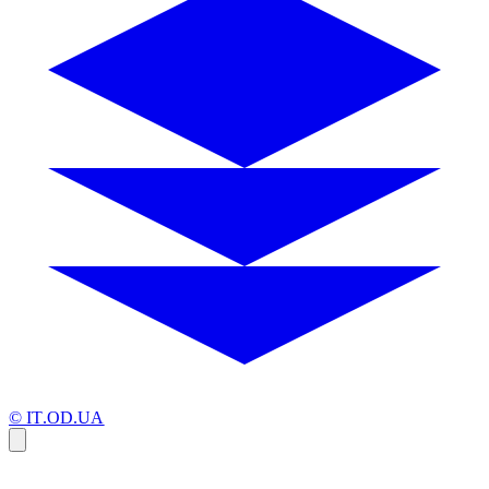
© IT.OD.UA