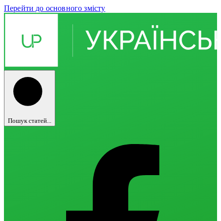
Перейти до основного змісту
Пошук статей...