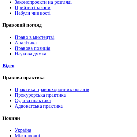
Законопроекти на розгляді
Прийняті закони
Набули чинності
Правовий погляд
Право в мистецтві
Аналітика
Правова позиція
Наукова думка
Відео
Правова практика
Практика правоохоронних органів
Прокурорська практика
Судова практика
Адвокатська практика
Новини
Україна
Міжнародні