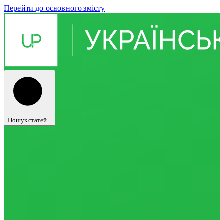
Перейти до основного змісту
Пошук статей...