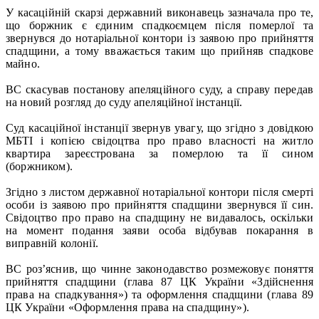
У касаційній скарзі державний виконавець зазначала про те,
що боржник є єдиним спадкоємцем після померлої та
звернувся до нотаріальної контори із заявою про прийняття
спадщини, а тому вважається таким що прийняв спадкове
майно.
ВС скасував постанову апеляційного суду, а справу передав
на новий розгляд до суду апеляційної інстанції.
Суд касаційної інстанції звернув увагу, що згідно з довідкою
МБТІ і копією свідоцтва про право власності на житло
квартира зареєстрована за померлою та її сином
(боржником).
Згідно з листом державної нотаріальної контори після смерті
особи із заявою про прийняття спадщини звернувся її син.
Свідоцтво про право на спадщину не видавалось, оскільки
на момент подання заяви особа відбував покарання в
виправній колонії.
ВС роз’яснив, що чинне законодавство розмежовує поняття
прийняття спадщини (глава 87 ЦК України «Здійснення
права на спадкування») та оформлення спадщини (глава 89
ЦК України «Оформлення права на спадщину»).