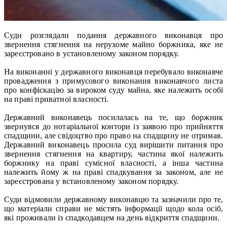
Суди розглядали подання державного виконавця про
звернення стягнення на нерухоме майно боржника, яке не
зареєстровано в установленому законом порядку.
На виконанні у державного виконавця перебувало виконавче
провадження з примусового виконання виконавчого листа
про конфіскацію за вироком суду майна, яке належить особі
на праві приватної власності.
Державний виконавець посилалась на те, що боржник
звернувся до нотаріальної контори із заявою про прийняття
спадщини, але свідоцтво про право на спадщину не отримав.
Державний виконавець просила суд вирішити питання про
звернення стягнення на квартиру, частина якої належить
боржнику на праві сумісної власності, а інша частина
належить йому ж на праві спадкування за законом, але не
зареєстрована у встановленому законом порядку.
Суди відмовили державному виконавцю та зазначили про те,
що матеріали справи не містять інформації щодо кола осіб,
які проживали із спадкодавцем на день відкриття спадщини.