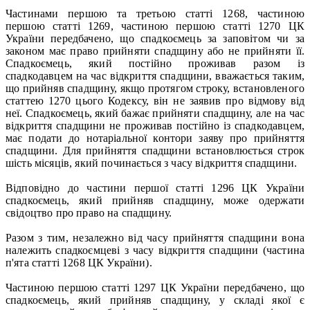
Частинами першою та третьою статті 1268, частиною
першою статті 1269, частиною першою статті 1270 ЦК
України передбачено, що спадкоємець за заповітом чи за
законом має право прийняти спадщину або не прийняти її.
Спадкоємець, який постійно проживав разом із
спадкодавцем на час відкриття спадщини, вважається таким,
що прийняв спадщину, якщо протягом строку, встановленого
статтею 1270 цього Кодексу, він не заявив про відмову від
неї. Спадкоємець, який бажає прийняти спадщину, але на час
відкриття спадщини не проживав постійно із спадкодавцем,
має подати до нотаріальної контори заяву про прийняття
спадщини. Для прийняття спадщини встановлюється строк
шість місяців, який починається з часу відкриття спадщини.
Відповідно до частини першої статті 1296 ЦК України
спадкоємець, який прийняв спадщину, може одержати
свідоцтво про право на спадщину.
Разом з тим, незалежно від часу прийняття спадщини вона
належить спадкоємцеві з часу відкриття спадщини (частина
п'ята статті 1268 ЦК України).
Частиною першою статті 1297 ЦК України передбачено, що
спадкоємець, який прийняв спадщину, у складі якої є