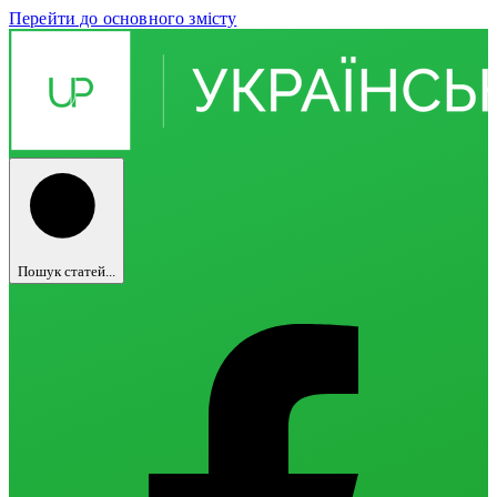
Перейти до основного змісту
Пошук статей...