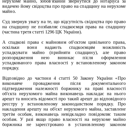
нерухоме майно, зобов'язаний звернутися до нотаріуса за
видачею йому свідоцтва про право на спадщину на нерухоме
майно.
Суд звернув увагу на те, що відсутність свідоцтва про право
на спадщину не позбавляє спадкоємця права на спадщину
(частина третя статті 1296 ЦК України).
А спадкові права є майновим об'єктом цивільного права,
оскільки вони надають спадкоємцям можливість
успадкувати майно (прийняти спадщину), але право
розпорядження нею виникає після оформлення
успадкованого права власності у встановленому законом
порядку.
Відповідно до частини 4 статті 50 Закону України «Про
виконавче провадження після документального
підтвердження належності боржнику на праві власності
об'єкта нерухомого майна виконавець накладає на нього
арешт та вносить відомості про такий арешт до відповідного
реєстру у встановленому законодавством порядку. Про
накладення арешту на об'єкт нерухомого майна, заставлене
третім особам, виконавець невідкладно повідомляє таким
особам. У разі якщо право власності на нерухоме майно
боржника не зареєстровано в установленому законом