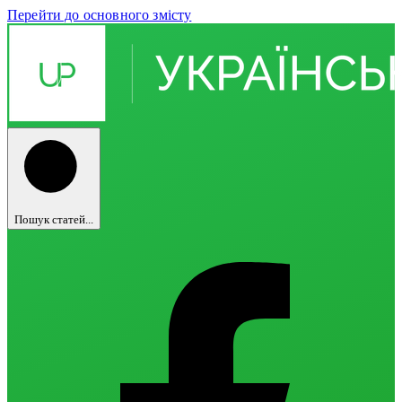
Перейти до основного змісту
Пошук статей...