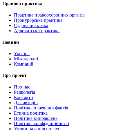
Правова практика
Практика правоохоронних органів
Прокурорська практика
Судова практика
Адвокатська практика
Новини
Україна
Міжнародні
Компаній
Про проект
Про нас
Редколегія
Контакти
Для авторів
Політика перевірки фактів
Етична політика
Політика виправлень
Політика конфіденційності
Умови надання послуг