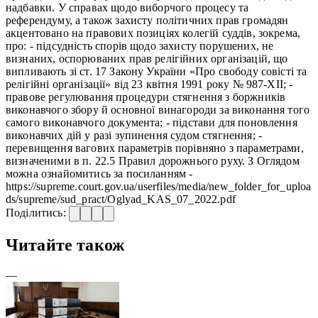
надбавки. У справах щодо виборчого процесу та
референдуму, а також захисту політичних прав громадян
акцентовано на правових позиціях колегій суддів, зокрема,
про: - підсудність спорів щодо захисту порушених, не
визнаних, оспорюваних прав релігійних організацій, що
випливають зі ст. 17 Закону України «Про свободу совісті та
релігійні організації» від 23 квітня 1991 року № 987-XII; -
правове регулювання процедури стягнення з боржників
виконавчого збору й основної винагороди за виконання того
самого виконавчого документа; - підстави для поновлення
виконавчих дій у разі зупинення судом стягнення; -
перевищення вагових параметрів порівняно з параметрами,
визначеними в п. 22.5 Правил дорожнього руху. З Оглядом
можна ознайомитись за посиланням -
https://supreme.court.gov.ua/userfiles/media/new_folder_for_uploa
ds/supreme/sud_pract/Oglyad_KAS_07_2022.pdf
Поділитись:
Читайте також
—