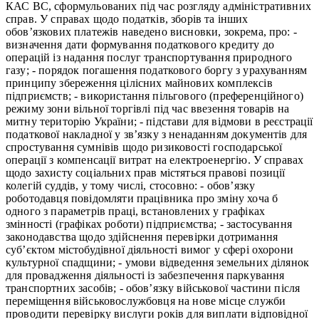
КАС ВС, сформульованих під час розгляду адміністративних
справ. У справах щодо податків, зборів та інших
обов’язкових платежів наведено висновки, зокрема, про: -
визначення дати формування податкового кредиту до
операцій із надання послуг транспортування природного
газу; - порядок погашення податкового боргу з урахуванням
принципу збереження цілісних майнових комплексів
підприємств; - використання пільгового (преференційного)
режиму зони вільної торгівлі під час ввезення товарів на
митну територію України; - підстави для відмови в реєстрації
податкової накладної у зв’язку з ненаданням документів для
спростування сумнівів щодо ризиковості господарської
операції з компенсації витрат на електроенергію. У справах
щодо захисту соціальних прав містяться правові позиції
колегій суддів, у тому числі, стосовно: - обов’язку
роботодавця повідомляти працівника про зміну хоча б
одного з параметрів праці, встановлених у графіках
змінності (графіках роботи) підприємства; - застосування
законодавства щодо здійснення перевірки дотримання
суб’єктом містобудівної діяльності вимог у сфері охорони
культурної спадщини; - умови відведення земельних ділянок
для провадження діяльності із забезпечення паркування
транспортних засобів; - обов’язку військової частини після
переміщення військовослужбовця на нове місце служби
проводити перевірку вислуги років для виплати відповідної