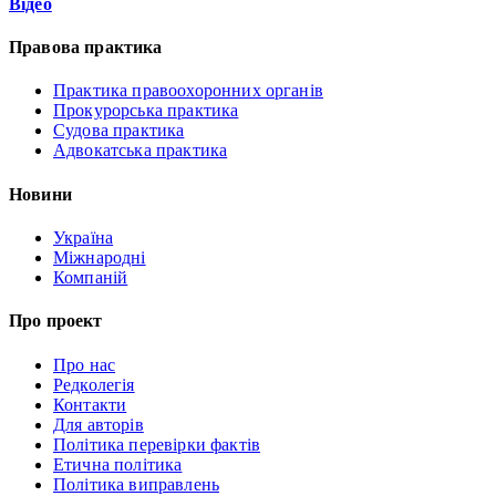
Відео
Правова практика
Практика правоохоронних органів
Прокурорська практика
Судова практика
Адвокатська практика
Новини
Україна
Міжнародні
Компаній
Про проект
Про нас
Редколегія
Контакти
Для авторів
Політика перевірки фактів
Етична політика
Політика виправлень