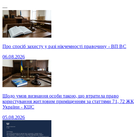
—
Про спосіб захисту у разі нікчемності правочину - ВП ВС
06.08.2026
Щодо умов визнання особи такою, що втратила право
користування житловим приміщенням за статтями 71, 72 ЖК
України - КЦС
05.08.2026