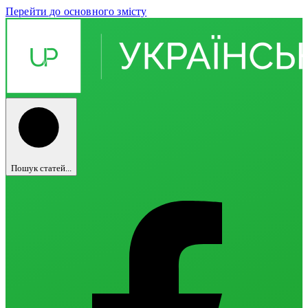
Перейти до основного змісту
Пошук статей...