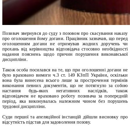
Позивач звернувся до суду з позовом про скасування наказу
про оголошення йому догани. Працівник зазначав, що перед
оголошенням догани не отримував жодних доручень чи
прохань від керівництва відповідача стосовно необхідності
надання пояснень щодо причин порушення виконавської
дисципліни.
Також особа посилався на те, що при оголошенні догани не
було враховано вимоги ч.3 ст. 149 КЗпП України, оскільки
вона була винесена всього лише за прострочення термінів
виконання певних документів, що не потягнуло за собою
настання будь-яких негативних наслідків, також
відповідачем не враховано роботу позивача за попередній
період, яка виконувалась належним чином без порушень
трудової дисципліни.
Суди першої та апеляційної інстанцій дійшли висновку про
відсутність підстав для задоволення позову.