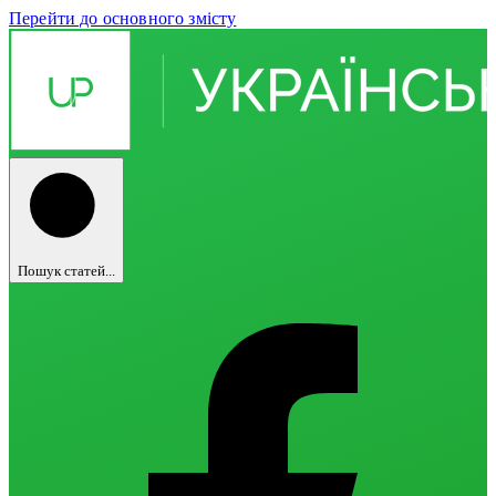
Перейти до основного змісту
Пошук статей...