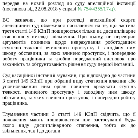
передав на новий розгляд до суду апеляційної інстанції
(постанова від 22.08.2018 у справі
№ 754/4355/17-ц)
.
ВС зазначив, що при розгляді апеляційної скарги
апеляційний суд обмежився посиланням на те, що частина
третя статті 149 КЗпП поширюється тільки на дисциплінарне
стягнення у вигляді звільнення. При цьому, не перевірив
аргументів позивача щодо неврахування роботодавцем
ступеню тяжкості вчиненого проступку і заподіяну ним
шкоду, обставини, за яких вчинено проступок, і попередню
роботу працівника та зробив передчасний висновок про
законність та обґрунтованість рішення суду першої інстанції.
Суд касаційної інстанції зауважив, що відповідно до частини
3 статті 149 КЗпП при обранні виду стягнення власник або
уповноважений ним орган повинен врахувати ступінь
тяжкості вчиненого проступку і заподіяну ним шкоду,
обставини, за яких вчинено проступок, і попередню роботу
працівника.
Тлумачення частини 3 статті 149 КЗпП свідчить, що її
положення мають поширюватися при застосуванні будь-
якого виду дисциплінарного стягнення, тобто як до
звільнення, так і до догани.