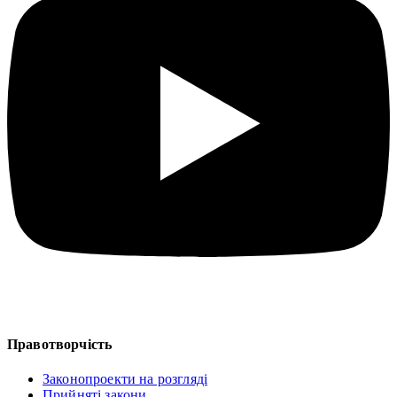
Правотворчість
Законопроекти на розгляді
Прийняті закони