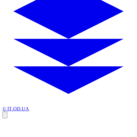
© IT.OD.UA