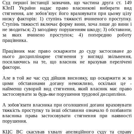
Суд першої інстанції зазначив, що частина друга ст. 149
КЗпП України надає право власникові вибирати вид
стягнення, але зобов’язує його враховувати при цьому цілу
низку факторів: 1) ступінь тяжкості вчиненого проступку.
Ступінь тяжкості включає форму вини, хоча лише до вини і
не зводиться; 2) заподіяну порушенням шкоду; 3) обставини,
за яких вчинено проступок; 4) попередню роботу
працівника.
Працівник має право оскаржити до суду застосоване до
нього дисциплінарне стягнення у вигляді звільнення,
посилаючись на те, що власник не врахував перелічені
фактори.
Але в той же час суд дійшов висновку, що оскаржити ж за
цими обставинами догану неможливо, оскільки це -
найменш суворий вид стягнення, який власник має право
застосовувати за будь-яке порушення трудової дисципліни.
А зобов'язати власника при оголошенні догани враховувати
тяжкість проступку та інші обставини означало б позбавити
власника права застосовувати стягнення при наявності
порушення.
КЦС ВС скасував ухвалу апеляційного суду та справу