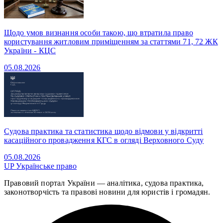
Щодо умов визнання особи такою, що втратила право
користування житловим приміщенням за статтями 71, 72 ЖК
України - КЦС
05.08.2026
Судова практика та статистика щодо відмови у відкритті
касаційного провадження КГС в огляді Верховного Суду
05.08.2026
UP
Українське право
Правовий портал України — аналітика, судова практика,
законотворчість та правові новини для юристів і громадян.