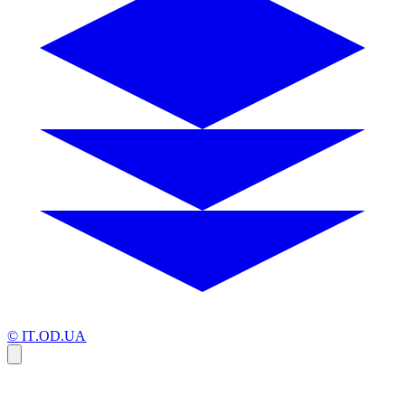
© IT.OD.UA