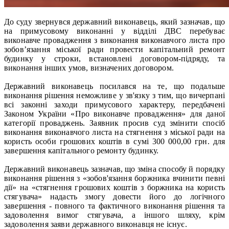
До суду звернувся державний виконавець, який зазначав, що
на примусовому виконанні у відділі ДВС перебуває
виконавче провадження з виконання виконавчого листа про
зобов’язання міської ради провести капітальний ремонт
будинку у строки, встановлені договором-підряду, та
виконання інших умов, визначених договором.
Державний виконавець посилався на те, що подальше
виконання рішення неможливе у зв'язку з тим, що вичерпані
всі законні заходи примусового характеру, передбачені
Законом України «Про виконавче провадження» для даної
категорії проваджень. Заявник просив суд змінити спосіб
виконання виконавчого листа на стягнення з міської ради на
користь особи грошових коштів в сумі 300 000,00 грн. для
завершення капітального ремонту будинку.
Державний виконавець зазначав, що зміна способу й порядку
виконання рішення з «зобов'язання боржника вчинити певні
дії» на «стягнення грошових коштів з боржника на користь
стягувача» надасть змогу довести його до логічного
завершення - повного та фактичного виконання рішення та
задоволення вимог стягувача, а іншого шляху, крім
задоволення заяви державного виконавця не існує.