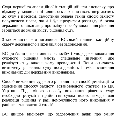
Суди першої та апеляційної інстанцій дійшли висновку про
відмову у задоволенні заяви, оскільки позивач, звертаючись
до суду з позовом, самостійно обрала такий спосіб захисту
порушеного права, який і був предметом розгляду. А заява
державного виконавця про зміну способу виконання рішення
зводиться до зміни змісту рішення суду.
З таким висновком погодився і ВС, який залишив касаційну
скаргу державного виконавця без задоволення.
ВС роз’яснив, що поняття «спосіб» і «порядок» виконання
судового рішення мають спеціальне значення, яке
реалізується у виконавчому провадженні. Вони означають
визначену рішенням суду послідовність і зміст вчинення
виконавчих дій державним виконавцем.
Спосіб виконання судового рішення - це спосіб реалізації та
здійснення способу захисту, встановленого статтею 16 ЦК
України. Під зміною способу виконання рішення суду
необхідно розуміти прийняття судом нових заходів для
реалізації рішення у разі неможливості його виконання у
раніше встановлений спосіб.
ВС дійшов висновку, що задоволення заяви про зміну