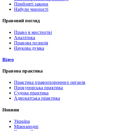
Прийняті закони
Набули чинності
Правовий погляд
Право в мистецтві
Аналітика
Правова позиція
Наукова думка
Відео
Правова практика
Практика правоохоронних органів
Прокурорська практика
Судова практика
Адвокатська практика
Новини
Україна
Міжнародні