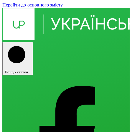
Перейти до основного змісту
Пошук статей...