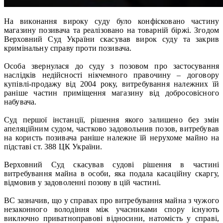
На виконання вироку суду було конфісковано частину
магазину позивача та реалізовано на товарній біржі. Згодом
Верховний Суд України скасував вирок суду та закрив
кримінальну справу проти позивача.
Особа звернулася до суду з позовом про застосування
наслідків недійсності нікчемного правочину – договору
купівлі-продажу від 2004 року, витребування належних їй
раніше частин приміщення магазину від добросовісного
набувача.
Суд першої інстанції, рішення якого залишено без змін
апеляційним судом, частково задовольнив позов, витребував
на користь позивача раніше належне їй нерухоме майно на
підставі ст. 388 ЦК України.
Верховний Суд скасував судові рішення в частині
витребування майна в особи, яка подала касаційну скаргу,
відмовив у задоволенні позову в цій частині.
ВС зазначив, що у справах про витребування майна з чужого
незаконного володіння між учасниками спору існують
виключно приватноправові відносини, натомість у справі,