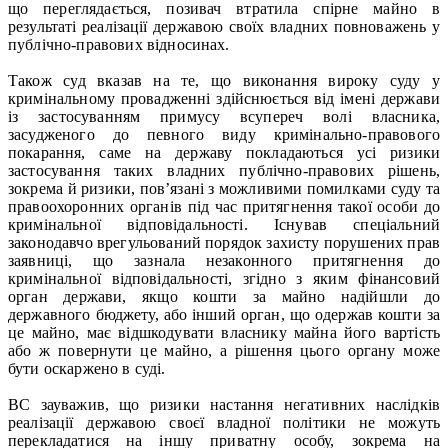
що переглядається, позивач втратила спірне майно в
результаті реалізації державою своїх владних повноважень у
публічно-правових відносинах.
Також суд вказав на те, що виконання вироку суду у
кримінальному провадженні здійснюється від імені держави
із застосуванням примусу всупереч волі власника,
засудженого до певного виду кримінально-правового
покарання, саме на державу покладаються усі ризики
застосування таких владних публічно-правових рішень,
зокрема й ризики, пов’язані з можливими помилками суду та
правоохоронних органів під час притягнення такої особи до
кримінальної відповідальності. Існував спеціальний
законодавчо врегульований порядок захисту порушених прав
заявниці, що зазнала незаконного притягнення до
кримінальної відповідальності, згідно з яким фінансовий
орган держави, якщо кошти за майно надійшли до
державного бюджету, або інший орган, що одержав кошти за
це майно, має відшкодувати власнику майна його вартість
або ж повернути це майно, а рішення цього органу може
бути оскаржено в суді.
ВС зауважив, що ризики настання негативних наслідків
реалізації державою своєї владної політики не можуть
перекладатися на іншу приватну особу, зокрема на