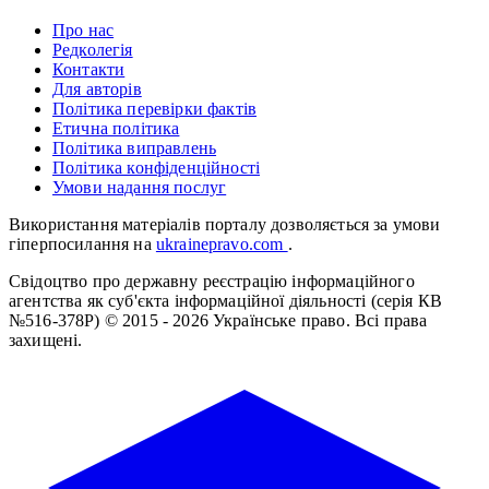
Про нас
Редколегія
Контакти
Для авторів
Політика перевірки фактів
Етична політика
Політика виправлень
Політика конфіденційності
Умови надання послуг
Використання матеріалів порталу дозволяється за умови
гіперпосилання на
ukrainepravo.com
.
Свідоцтво про державну реєстрацію інформаційного
агентства як суб'єкта інформаційної діяльності (серія КВ
№516-378Р)
© 2015 - 2026 Українське право. Всі права
захищені.