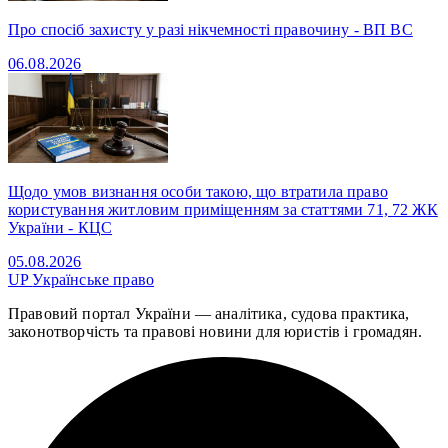
Про спосіб захисту у разі нікчемності правочину - ВП ВС
06.08.2026
Щодо умов визнання особи такою, що втратила право
користування житловим приміщенням за статтями 71, 72 ЖК
України - КЦС
05.08.2026
UP
Українське право
Правовий портал України — аналітика, судова практика,
законотворчість та правові новини для юристів і громадян.