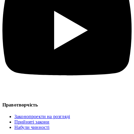
Правотворчість
Законопроекти на розгляді
Прийняті закони
Набули чинності