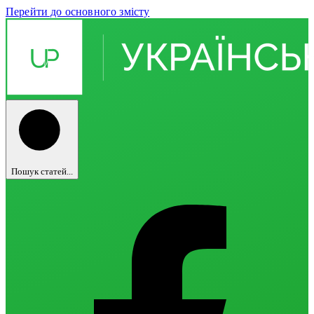
Перейти до основного змісту
Пошук статей...