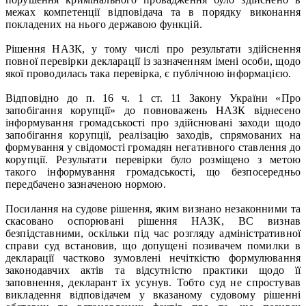
межах компетенції відповідача та в порядку виконання
покладених на нього державою функцій.
Рішення НАЗК, у тому числі про результати здійснення
повної перевірки декларації із зазначенням імені особи, щодо
якої проводилась така перевірка, є публічною інформацією.
Відповідно до п. 16 ч. 1 ст. 11 Закону України «Про
запобігання корупції» до повноважень НАЗК віднесено
інформування громадськості про здійснювані заходи щодо
запобігання корупції, реалізацію заходів, спрямованих на
формування у свідомості громадян негативного ставлення до
корупції. Результати перевірки було розміщено з метою
такого інформування громадськості, що безпосередньо
передбачено зазначеною нормою.
Посилання на судове рішення, яким визнано незаконними та
скасовано оспорювані рішення НАЗК, ВС визнав
безпідставними, оскільки під час розгляду адміністративної
справи суд встановив, що допущені позивачем помилки в
декларації частково зумовлені нечіткістю формулювання
законодавчих актів та відсутністю практики щодо її
заповнення, декларант їх усунув. Тобто суд не спростував
викладення відповідачем у вказаному судовому рішенні