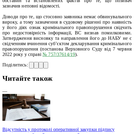
обставин та встановлених фактів про те, що позивач
зазначив неповні відомості.
Доводи про те, що стосовно заявника немає обвинувального
вироку, а тому зазначення в судовому рішенні про наявність
у його діях ознак кримінального правопорушення свідчить
про недостовірність інформації, ВС визнав помилковими.
Затвердження висновку та направлення його до НАБУ не є
свідченням вчинення суб’єктом декларування кримінального
правопорушення (постанова Верховного Суду від 7 червня
2022 року у справі
№ 757/37614/19
).
Поділитись:
Читайте також
—
Відсутність у протоколі оперативної закупки підпису