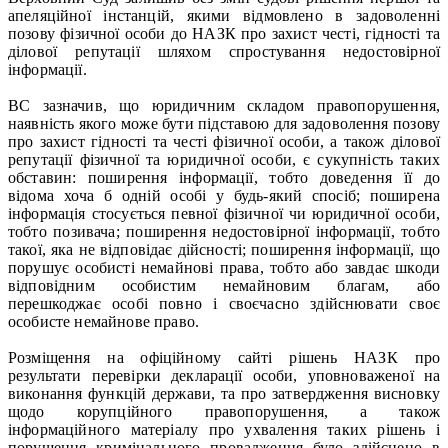
апеляційної інстанцій, якими відмовлено в задоволенні
позову фізичної особи до НАЗК про захист честі, гідності та
ділової репутації шляхом спростування недостовірної
інформації.
ВС зазначив, що юридичним складом правопорушення,
наявність якого може бути підставою для задоволення позову
про захист гідності та честі фізичної особи, а також ділової
репутації фізичної та юридичної особи, є сукупність таких
обставин: поширення інформації, тобто доведення її до
відома хоча б одній особі у будь-який спосіб; поширена
інформація стосується певної фізичної чи юридичної особи,
тобто позивача; поширення недостовірної інформації, тобто
такої, яка не відповідає дійсності; поширення інформації, що
порушує особисті немайнові права, тобто або завдає шкоди
відповідним особистим немайновим благам, або
перешкоджає особі повно і своєчасно здійснювати своє
особисте немайнове право.
Розміщення на офіційному сайті рішень НАЗК про
результати перевірки декларації особи, уповноваженої на
виконання функцій держави, та про затвердження висновку
щодо корупційного правопорушення, а також
інформаційного матеріалу про ухвалення таких рішень і
порушення кримінального провадження було здійснено в