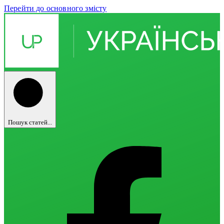
Перейти до основного змісту
Пошук статей...