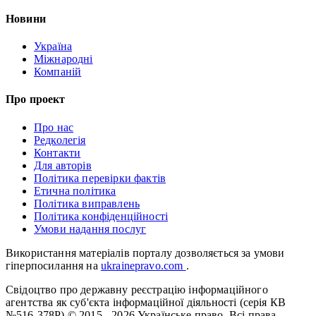
Новини
Україна
Міжнародні
Компаній
Про проект
Про нас
Редколегія
Контакти
Для авторів
Політика перевірки фактів
Етична політика
Політика виправлень
Політика конфіденційності
Умови надання послуг
Використання матеріалів порталу дозволяється за умови
гіперпосилання на
ukrainepravo.com
.
Свідоцтво про державну реєстрацію інформаційного
агентства як суб'єкта інформаційної діяльності (серія КВ
№516-378Р)
© 2015 - 2026 Українське право. Всі права